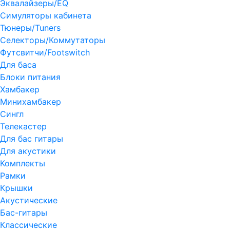
Эквалайзеры/EQ
Симуляторы кабинета
Тюнеры/Tuners
Селекторы/Коммутаторы
Футсвитчи/Footswitch
Для баса
Блоки питания
Хамбакер
Минихамбакер
Сингл
Телекастер
Для бас гитары
Для акустики
Комплекты
Рамки
Крышки
Акустические
Бас-гитары
Классические