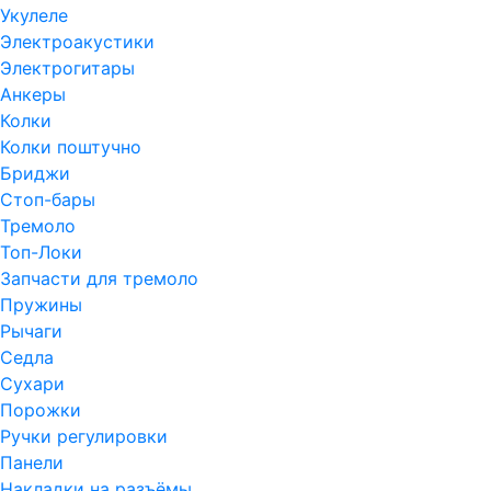
Укулеле
Электроакустики
Электрогитары
Анкеры
Колки
Колки поштучно
Бриджи
Стоп-бары
Тремоло
Топ-Локи
Запчасти для тремоло
Пружины
Рычаги
Седла
Сухари
Порожки
Ручки регулировки
Панели
Накладки на разъёмы