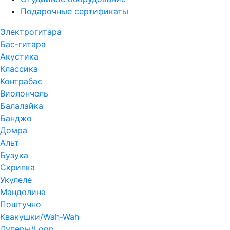
Подарочные сертификаты
Электрогитара
Бас-гитара
Акустика
Классика
Контрабас
Виолончель
Балалайка
Банджо
Домра
Альт
Бузука
Скрипка
Укулеле
Мандолина
Поштучно
Квакушки/Wah-Wah
Луперы/Loop