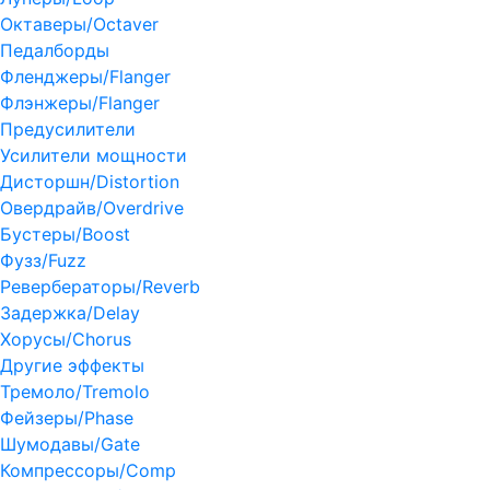
Октаверы/Octaver
Педалборды
Фленджеры/Flanger
Флэнжеры/Flanger
Предусилители
Усилители мощности
Дисторшн/Distortion
Овердрайв/Overdrive
Бустеры/Boost
Фузз/Fuzz
Ревербераторы/Reverb
Задержка/Delay
Хорусы/Chorus
Другие эффекты
Тремоло/Tremolo
Фейзеры/Phase
Шумодавы/Gate
Компрессоры/Comp