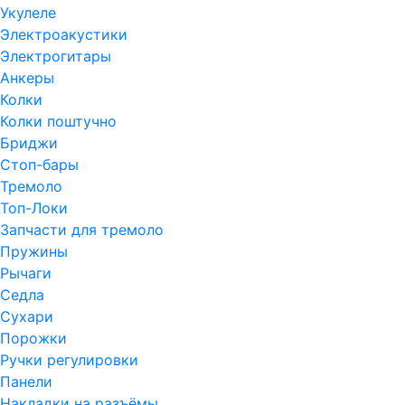
Укулеле
Электроакустики
Электрогитары
Анкеры
Колки
Колки поштучно
Бриджи
Стоп-бары
Тремоло
Топ-Локи
Запчасти для тремоло
Пружины
Рычаги
Седла
Сухари
Порожки
Ручки регулировки
Панели
Накладки на разъёмы