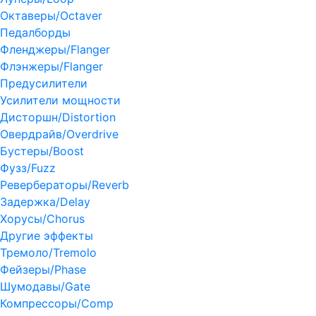
Октаверы/Octaver
Педалборды
Фленджеры/Flanger
Флэнжеры/Flanger
Предусилители
Усилители мощности
Дисторшн/Distortion
Овердрайв/Overdrive
Бустеры/Boost
Фузз/Fuzz
Ревербераторы/Reverb
Задержка/Delay
Хорусы/Chorus
Другие эффекты
Тремоло/Tremolo
Фейзеры/Phase
Шумодавы/Gate
Компрессоры/Comp