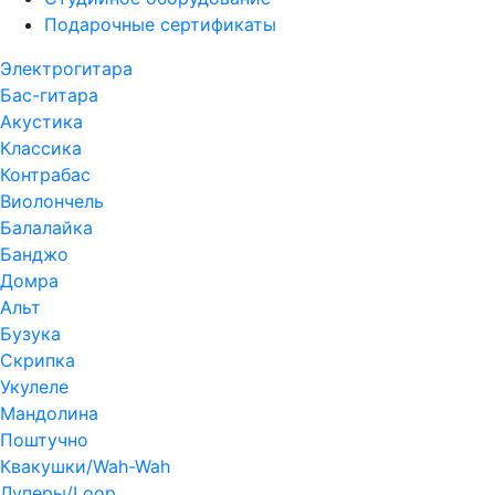
Подарочные сертификаты
Электрогитара
Бас-гитара
Акустика
Классика
Контрабас
Виолончель
Балалайка
Банджо
Домра
Альт
Бузука
Скрипка
Укулеле
Мандолина
Поштучно
Квакушки/Wah-Wah
Луперы/Loop