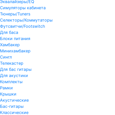
Эквалайзеры/EQ
Симуляторы кабинета
Тюнеры/Tuners
Селекторы/Коммутаторы
Футсвитчи/Footswitch
Для баса
Блоки питания
Хамбакер
Минихамбакер
Сингл
Телекастер
Для бас гитары
Для акустики
Комплекты
Рамки
Крышки
Акустические
Бас-гитары
Классические