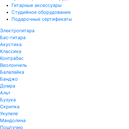
Гитарные аксессуары
Студийное оборудование
Подарочные сертификаты
Электрогитара
Бас-гитара
Акустика
Классика
Контрабас
Виолончель
Балалайка
Банджо
Домра
Альт
Бузука
Скрипка
Укулеле
Мандолина
Поштучно