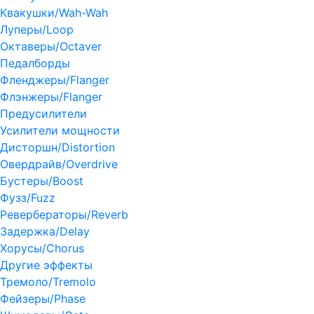
Квакушки/Wah-Wah
Луперы/Loop
Октаверы/Octaver
Педалборды
Фленджеры/Flanger
Флэнжеры/Flanger
Предусилители
Усилители мощности
Дисторшн/Distortion
Овердрайв/Overdrive
Бустеры/Boost
Фузз/Fuzz
Ревербераторы/Reverb
Задержка/Delay
Хорусы/Chorus
Другие эффекты
Тремоло/Tremolo
Фейзеры/Phase