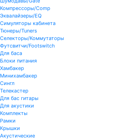
Шумодавы/Gate
Компрессоры/Comp
Эквалайзеры/EQ
Симуляторы кабинета
Тюнеры/Tuners
Селекторы/Коммутаторы
Футсвитчи/Footswitch
Для баса
Блоки питания
Хамбакер
Минихамбакер
Сингл
Телекастер
Для бас гитары
Для акустики
Комплекты
Рамки
Крышки
Акустические