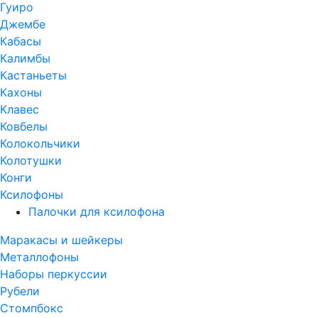
Гуиро
Джембе
Кабасы
Калимбы
Кастаньеты
Кахоны
Клавес
Ковбелы
Колокольчики
Колотушки
Конги
Ксилофоны
Палочки для ксилофона
Маракасы и шейкеры
Металлофоны
Наборы перкуссии
Рубели
Стомпбокс