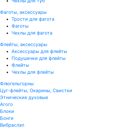
Чехлы для туб
Фаготы, аксессуары
Трости для фагота
Фаготы
Чехлы для фагота
Флейты, аксессуары
Аксессуары для флейты
Подушечки для флейты
Флейты
Чехлы для флейты
Флюгельгорны
Цуг-флейты, Окарины, Свистки
Этнические духовые
Агого
Блоки
Бонги
Вибраслэп