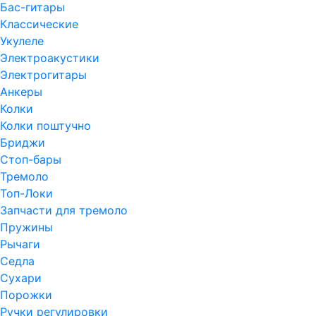
Бас-гитары
Классические
Укулеле
Электроакустики
Электрогитары
Анкеры
Колки
Колки поштучно
Бриджи
Стоп-бары
Тремоло
Топ-Локи
Запчасти для тремоло
Пружины
Рычаги
Седла
Сухари
Порожки
Ручки регулировки