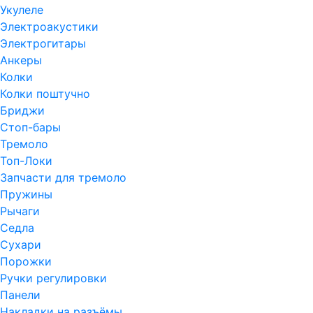
Укулеле
Электроакустики
Электрогитары
Анкеры
Колки
Колки поштучно
Бриджи
Стоп-бары
Тремоло
Топ-Локи
Запчасти для тремоло
Пружины
Рычаги
Седла
Сухари
Порожки
Ручки регулировки
Панели
Накладки на разъёмы