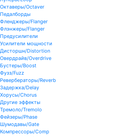
Октаверы/Octaver
Педалборды
Фленджеры/Flanger
Флэнжеры/Flanger
Предусилители
Усилители мощности
Дисторшн/Distortion
Овердрайв/Overdrive
Бустеры/Boost
Фузз/Fuzz
Ревербераторы/Reverb
Задержка/Delay
Хорусы/Chorus
Другие эффекты
Тремоло/Tremolo
Фейзеры/Phase
Шумодавы/Gate
Компрессоры/Comp