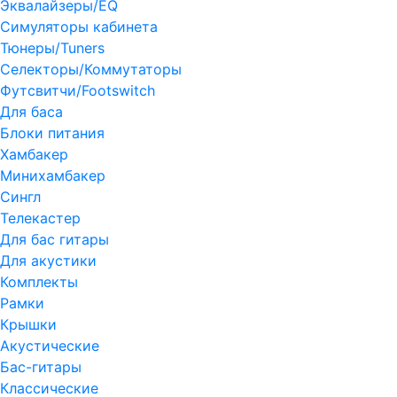
Эквалайзеры/EQ
Симуляторы кабинета
Тюнеры/Tuners
Селекторы/Коммутаторы
Футсвитчи/Footswitch
Для баса
Блоки питания
Хамбакер
Минихамбакер
Сингл
Телекастер
Для бас гитары
Для акустики
Комплекты
Рамки
Крышки
Акустические
Бас-гитары
Классические