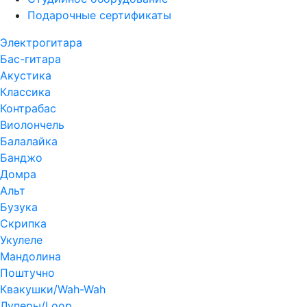
Подарочные сертификаты
Электрогитара
Бас-гитара
Акустика
Классика
Контрабас
Виолончель
Балалайка
Банджо
Домра
Альт
Бузука
Скрипка
Укулеле
Мандолина
Поштучно
Квакушки/Wah-Wah
Луперы/Loop