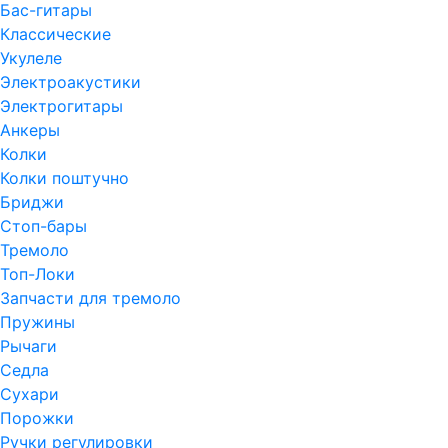
Бас-гитары
Классические
Укулеле
Электроакустики
Электрогитары
Анкеры
Колки
Колки поштучно
Бриджи
Стоп-бары
Тремоло
Топ-Локи
Запчасти для тремоло
Пружины
Рычаги
Седла
Сухари
Порожки
Ручки регулировки