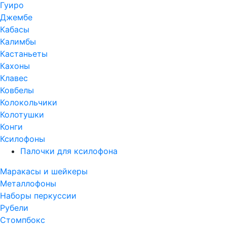
Гуиро
Джембе
Кабасы
Калимбы
Кастаньеты
Кахоны
Клавес
Ковбелы
Колокольчики
Колотушки
Конги
Ксилофоны
Палочки для ксилофона
Маракасы и шейкеры
Металлофоны
Наборы перкуссии
Рубели
Стомпбокс