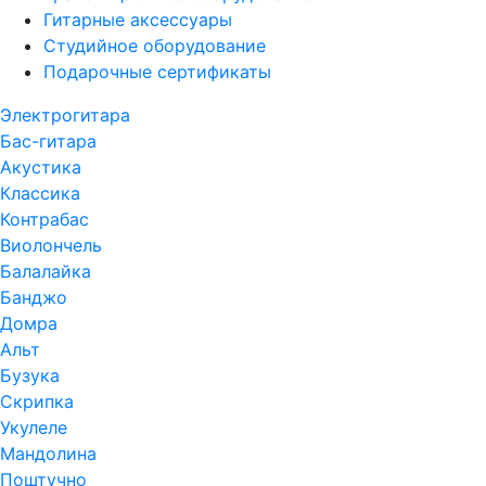
Гитарные аксессуары
Студийное оборудование
Подарочные сертификаты
Электрогитара
Бас-гитара
Акустика
Классика
Контрабас
Виолончель
Балалайка
Банджо
Домра
Альт
Бузука
Скрипка
Укулеле
Мандолина
Поштучно