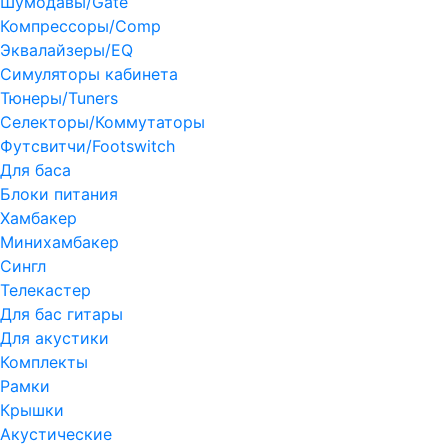
Шумодавы/Gate
Компрессоры/Comp
Эквалайзеры/EQ
Симуляторы кабинета
Тюнеры/Tuners
Селекторы/Коммутаторы
Футсвитчи/Footswitch
Для баса
Блоки питания
Хамбакер
Минихамбакер
Сингл
Телекастер
Для бас гитары
Для акустики
Комплекты
Рамки
Крышки
Акустические