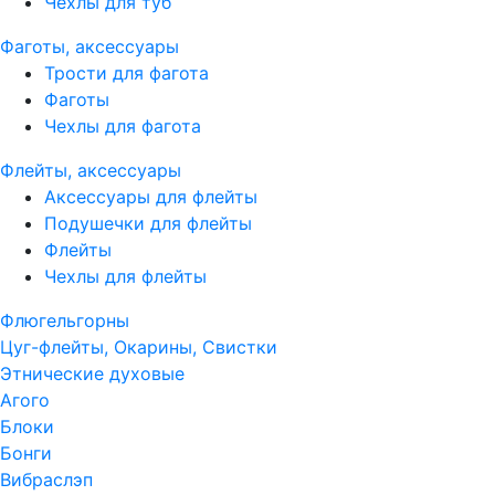
Чехлы для туб
Фаготы, аксессуары
Трости для фагота
Фаготы
Чехлы для фагота
Флейты, аксессуары
Аксессуары для флейты
Подушечки для флейты
Флейты
Чехлы для флейты
Флюгельгорны
Цуг-флейты, Окарины, Свистки
Этнические духовые
Агого
Блоки
Бонги
Вибраслэп