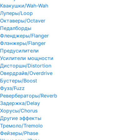
Квакушки/Wah-Wah
Луперы/Loop
Октаверы/Octaver
Педалборды
Фленджеры/Flanger
Флэнжеры/Flanger
Предусилители
Усилители мощности
Дисторшн/Distortion
Овердрайв/Overdrive
Бустеры/Boost
Фузз/Fuzz
Ревербераторы/Reverb
Задержка/Delay
Хорусы/Chorus
Другие эффекты
Тремоло/Tremolo
Фейзеры/Phase