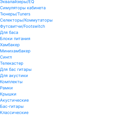
Эквалайзеры/EQ
Симуляторы кабинета
Тюнеры/Tuners
Селекторы/Коммутаторы
Футсвитчи/Footswitch
Для баса
Блоки питания
Хамбакер
Минихамбакер
Сингл
Телекастер
Для бас гитары
Для акустики
Комплекты
Рамки
Крышки
Акустические
Бас-гитары
Классические