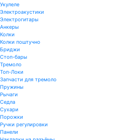
Укулеле
Электроакустики
Электрогитары
Анкеры
Колки
Колки поштучно
Бриджи
Стоп-бары
Тремоло
Топ-Локи
Запчасти для тремоло
Пружины
Рычаги
Седла
Сухари
Порожки
Ручки регулировки
Панели
Накладки на разъёмы