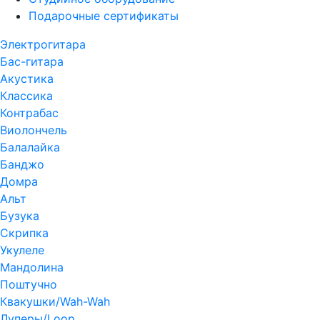
Подарочные сертификаты
Электрогитара
Бас-гитара
Акустика
Классика
Контрабас
Виолончель
Балалайка
Банджо
Домра
Альт
Бузука
Скрипка
Укулеле
Мандолина
Поштучно
Квакушки/Wah-Wah
Луперы/Loop