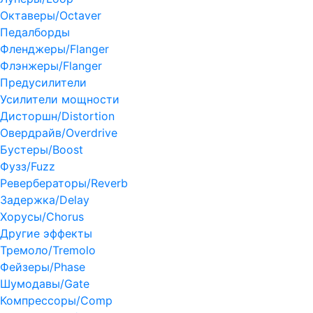
Октаверы/Octaver
Педалборды
Фленджеры/Flanger
Флэнжеры/Flanger
Предусилители
Усилители мощности
Дисторшн/Distortion
Овердрайв/Overdrive
Бустеры/Boost
Фузз/Fuzz
Ревербераторы/Reverb
Задержка/Delay
Хорусы/Chorus
Другие эффекты
Тремоло/Tremolo
Фейзеры/Phase
Шумодавы/Gate
Компрессоры/Comp