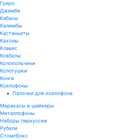
Гуиро
Джембе
Кабасы
Калимбы
Кастаньеты
Кахоны
Клавес
Ковбелы
Колокольчики
Колотушки
Конги
Ксилофоны
Палочки для ксилофона
Маракасы и шейкеры
Металлофоны
Наборы перкуссии
Рубели
Стомпбокс