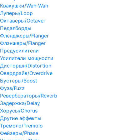
Квакушки/Wah-Wah
Луперы/Loop
Октаверы/Octaver
Педалборды
Фленджеры/Flanger
Флэнжеры/Flanger
Предусилители
Усилители мощности
Дисторшн/Distortion
Овердрайв/Overdrive
Бустеры/Boost
Фузз/Fuzz
Ревербераторы/Reverb
Задержка/Delay
Хорусы/Chorus
Другие эффекты
Тремоло/Tremolo
Фейзеры/Phase