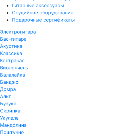
Гитарные аксессуары
Студийное оборудование
Подарочные сертификаты
Электрогитара
Бас-гитара
Акустика
Классика
Контрабас
Виолончель
Балалайка
Банджо
Домра
Альт
Бузука
Скрипка
Укулеле
Мандолина
Поштучно