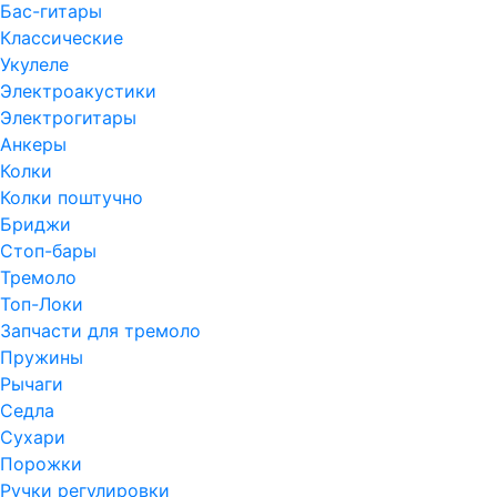
Бас-гитары
Классические
Укулеле
Электроакустики
Электрогитары
Анкеры
Колки
Колки поштучно
Бриджи
Стоп-бары
Тремоло
Топ-Локи
Запчасти для тремоло
Пружины
Рычаги
Седла
Сухари
Порожки
Ручки регулировки