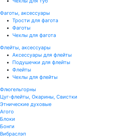
Чехлы для туб
Фаготы, аксессуары
Трости для фагота
Фаготы
Чехлы для фагота
Флейты, аксессуары
Аксессуары для флейты
Подушечки для флейты
Флейты
Чехлы для флейты
Флюгельгорны
Цуг-флейты, Окарины, Свистки
Этнические духовые
Агого
Блоки
Бонги
Вибраслэп