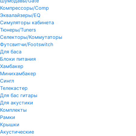
Шумодавы/Gate
Компрессоры/Comp
Эквалайзеры/EQ
Симуляторы кабинета
Тюнеры/Tuners
Селекторы/Коммутаторы
Футсвитчи/Footswitch
Для баса
Блоки питания
Хамбакер
Минихамбакер
Сингл
Телекастер
Для бас гитары
Для акустики
Комплекты
Рамки
Крышки
Акустические