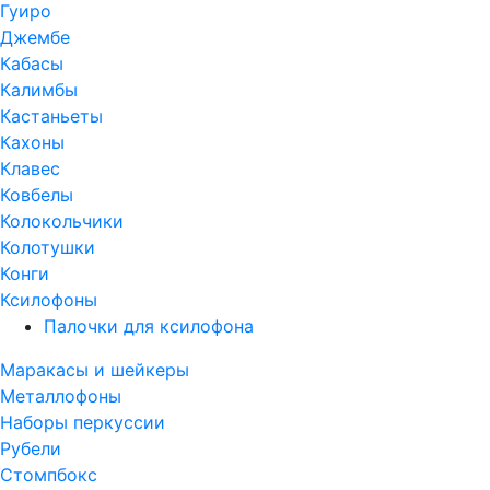
Гуиро
Джембе
Кабасы
Калимбы
Кастаньеты
Кахоны
Клавес
Ковбелы
Колокольчики
Колотушки
Конги
Ксилофоны
Палочки для ксилофона
Маракасы и шейкеры
Металлофоны
Наборы перкуссии
Рубели
Стомпбокс