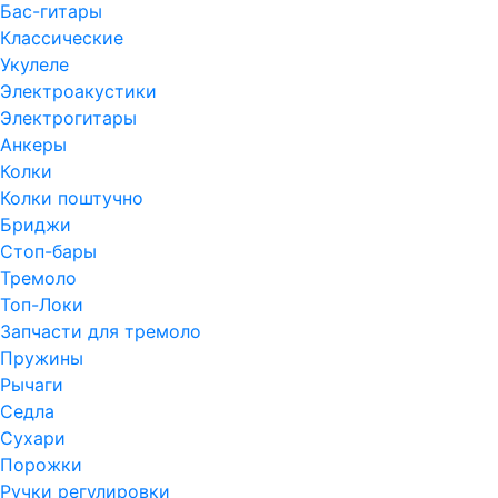
Бас-гитары
Классические
Укулеле
Электроакустики
Электрогитары
Анкеры
Колки
Колки поштучно
Бриджи
Стоп-бары
Тремоло
Топ-Локи
Запчасти для тремоло
Пружины
Рычаги
Седла
Сухари
Порожки
Ручки регулировки