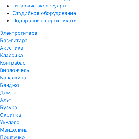
Гитарные аксессуары
Студийное оборудование
Подарочные сертификаты
Электрогитара
Бас-гитара
Акустика
Классика
Контрабас
Виолончель
Балалайка
Банджо
Домра
Альт
Бузука
Скрипка
Укулеле
Мандолина
Поштучно