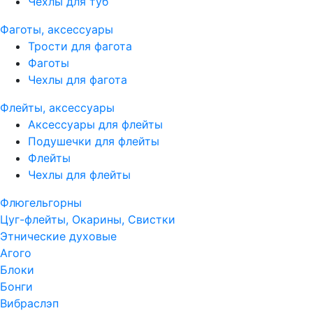
Чехлы для туб
Фаготы, аксессуары
Трости для фагота
Фаготы
Чехлы для фагота
Флейты, аксессуары
Аксессуары для флейты
Подушечки для флейты
Флейты
Чехлы для флейты
Флюгельгорны
Цуг-флейты, Окарины, Свистки
Этнические духовые
Агого
Блоки
Бонги
Вибраслэп