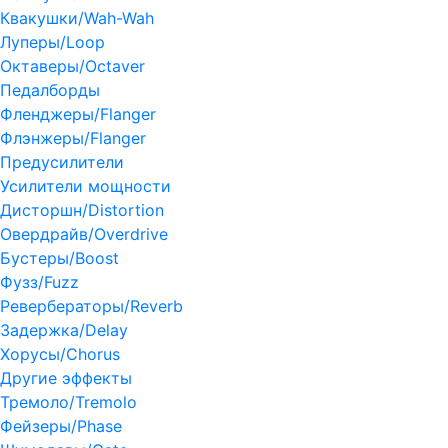
Квакушки/Wah-Wah
Луперы/Loop
Октаверы/Octaver
Педалборды
Фленджеры/Flanger
Флэнжеры/Flanger
Предусилители
Усилители мощности
Дисторшн/Distortion
Овердрайв/Overdrive
Бустеры/Boost
Фузз/Fuzz
Ревербераторы/Reverb
Задержка/Delay
Хорусы/Chorus
Другие эффекты
Тремоло/Tremolo
Фейзеры/Phase