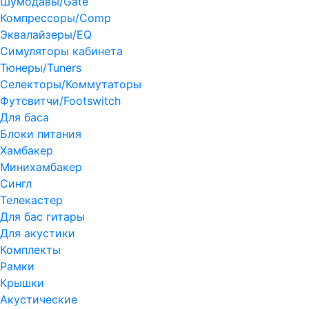
Шумодавы/Gate
Компрессоры/Comp
Эквалайзеры/EQ
Симуляторы кабинета
Тюнеры/Tuners
Селекторы/Коммутаторы
Футсвитчи/Footswitch
Для баса
Блоки питания
Хамбакер
Минихамбакер
Сингл
Телекастер
Для бас гитары
Для акустики
Комплекты
Рамки
Крышки
Акустические