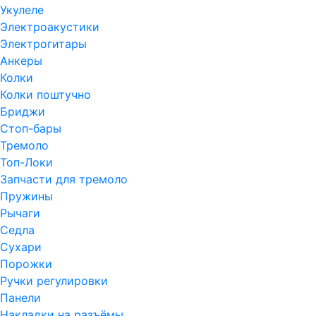
Укулеле
Электроакустики
Электрогитары
Анкеры
Колки
Колки поштучно
Бриджи
Стоп-бары
Тремоло
Топ-Локи
Запчасти для тремоло
Пружины
Рычаги
Седла
Сухари
Порожки
Ручки регулировки
Панели
Накладки на разъёмы