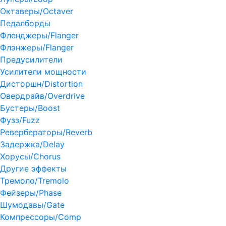
Октаверы/Octaver
Педалборды
Фленджеры/Flanger
Флэнжеры/Flanger
Предусилители
Усилители мощности
Дисторшн/Distortion
Овердрайв/Overdrive
Бустеры/Boost
Фузз/Fuzz
Ревербераторы/Reverb
Задержка/Delay
Хорусы/Chorus
Другие эффекты
Тремоло/Tremolo
Фейзеры/Phase
Шумодавы/Gate
Компрессоры/Comp