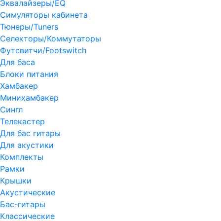
Эквалайзеры/EQ
Симуляторы кабинета
Тюнеры/Tuners
Селекторы/Коммутаторы
Футсвитчи/Footswitch
Для баса
Блоки питания
Хамбакер
Минихамбакер
Сингл
Телекастер
Для бас гитары
Для акустики
Комплекты
Рамки
Крышки
Акустические
Бас-гитары
Классические