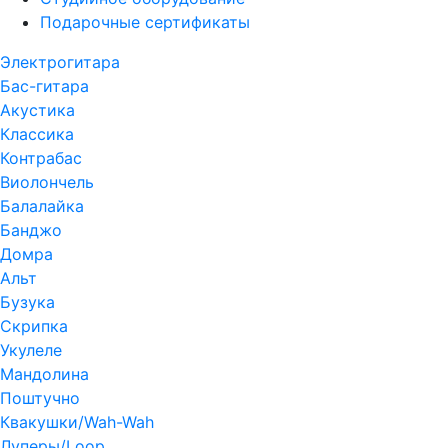
Подарочные сертификаты
Электрогитара
Бас-гитара
Акустика
Классика
Контрабас
Виолончель
Балалайка
Банджо
Домра
Альт
Бузука
Скрипка
Укулеле
Мандолина
Поштучно
Квакушки/Wah-Wah
Луперы/Loop