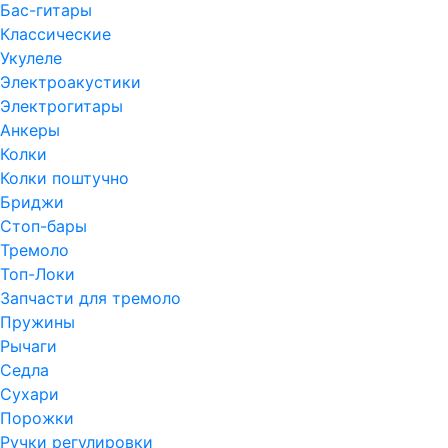
Бас-гитары
Классические
Укулеле
Электроакустики
Электрогитары
Анкеры
Колки
Колки поштучно
Бриджи
Стоп-бары
Тремоло
Топ-Локи
Запчасти для тремоло
Пружины
Рычаги
Седла
Сухари
Порожки
Ручки регулировки