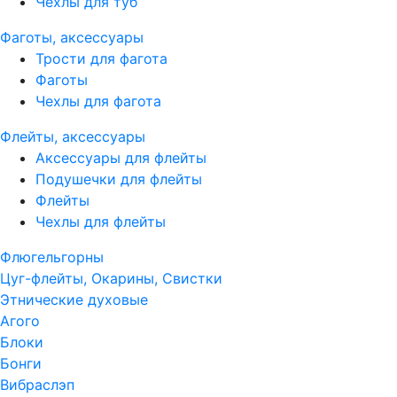
Чехлы для туб
Фаготы, аксессуары
Трости для фагота
Фаготы
Чехлы для фагота
Флейты, аксессуары
Аксессуары для флейты
Подушечки для флейты
Флейты
Чехлы для флейты
Флюгельгорны
Цуг-флейты, Окарины, Свистки
Этнические духовые
Агого
Блоки
Бонги
Вибраслэп