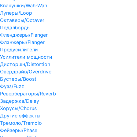
Квакушки/Wah-Wah
Луперы/Loop
Октаверы/Octaver
Педалборды
Фленджеры/Flanger
Флэнжеры/Flanger
Предусилители
Усилители мощности
Дисторшн/Distortion
Овердрайв/Overdrive
Бустеры/Boost
Фузз/Fuzz
Ревербераторы/Reverb
Задержка/Delay
Хорусы/Chorus
Другие эффекты
Тремоло/Tremolo
Фейзеры/Phase