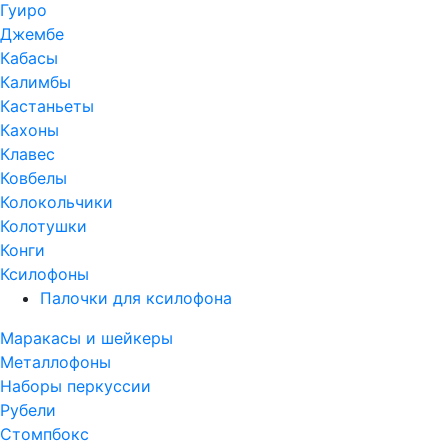
Гуиро
Джембе
Кабасы
Калимбы
Кастаньеты
Кахоны
Клавес
Ковбелы
Колокольчики
Колотушки
Конги
Ксилофоны
Палочки для ксилофона
Маракасы и шейкеры
Металлофоны
Наборы перкуссии
Рубели
Стомпбокс