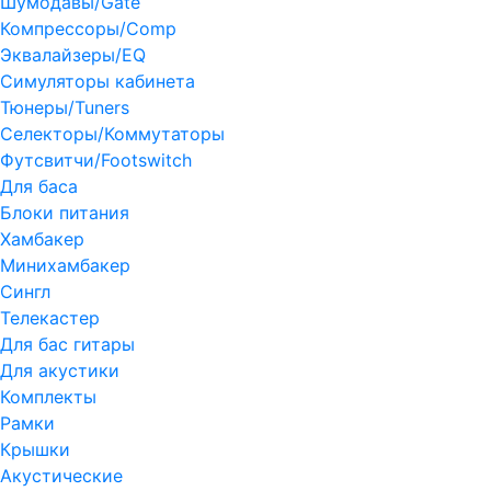
Шумодавы/Gate
Компрессоры/Comp
Эквалайзеры/EQ
Симуляторы кабинета
Тюнеры/Tuners
Селекторы/Коммутаторы
Футсвитчи/Footswitch
Для баса
Блоки питания
Хамбакер
Минихамбакер
Сингл
Телекастер
Для бас гитары
Для акустики
Комплекты
Рамки
Крышки
Акустические