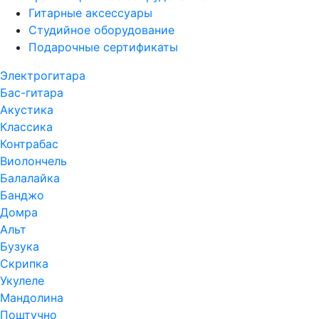
Гитарные аксессуары
Студийное оборудование
Подарочные сертификаты
Электрогитара
Бас-гитара
Акустика
Классика
Контрабас
Виолончель
Балалайка
Банджо
Домра
Альт
Бузука
Скрипка
Укулеле
Мандолина
Поштучно