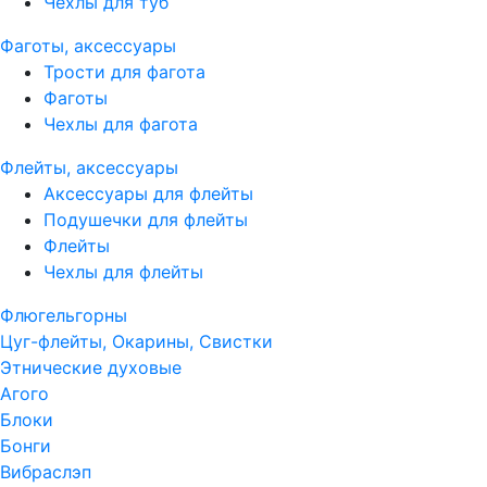
Чехлы для туб
Фаготы, аксессуары
Трости для фагота
Фаготы
Чехлы для фагота
Флейты, аксессуары
Аксессуары для флейты
Подушечки для флейты
Флейты
Чехлы для флейты
Флюгельгорны
Цуг-флейты, Окарины, Свистки
Этнические духовые
Агого
Блоки
Бонги
Вибраслэп