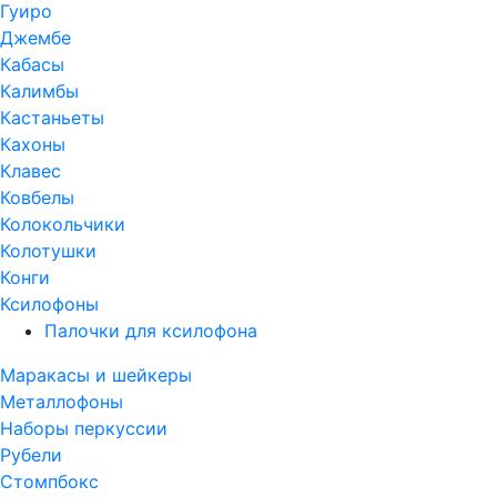
Гуиро
Джембе
Кабасы
Калимбы
Кастаньеты
Кахоны
Клавес
Ковбелы
Колокольчики
Колотушки
Конги
Ксилофоны
Палочки для ксилофона
Маракасы и шейкеры
Металлофоны
Наборы перкуссии
Рубели
Стомпбокс