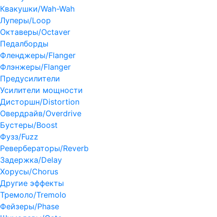
Квакушки/Wah-Wah
Луперы/Loop
Октаверы/Octaver
Педалборды
Фленджеры/Flanger
Флэнжеры/Flanger
Предусилители
Усилители мощности
Дисторшн/Distortion
Овердрайв/Overdrive
Бустеры/Boost
Фузз/Fuzz
Ревербераторы/Reverb
Задержка/Delay
Хорусы/Chorus
Другие эффекты
Тремоло/Tremolo
Фейзеры/Phase