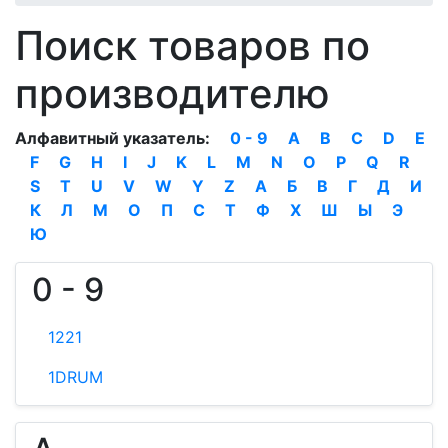
Поиск товаров по
производителю
Алфавитный указатель:
0 - 9
A
B
C
D
E
F
G
H
I
J
K
L
M
N
O
P
Q
R
S
T
U
V
W
Y
Z
А
Б
В
Г
Д
И
К
Л
М
О
П
С
Т
Ф
Х
Ш
Ы
Э
Ю
0 - 9
1221
1DRUM