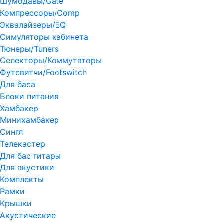
Шумодавы/Gate
Компрессоры/Comp
Эквалайзеры/EQ
Симуляторы кабинета
Тюнеры/Tuners
Селекторы/Коммутаторы
Футсвитчи/Footswitch
Для баса
Блоки питания
Хамбакер
Минихамбакер
Сингл
Телекастер
Для бас гитары
Для акустики
Комплекты
Рамки
Крышки
Акустические