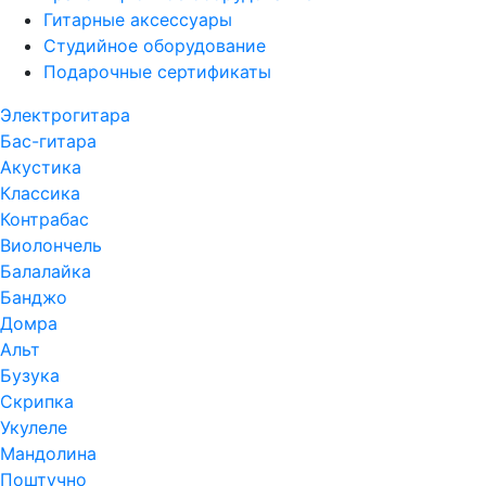
Гитарные аксессуары
Студийное оборудование
Подарочные сертификаты
Электрогитара
Бас-гитара
Акустика
Классика
Контрабас
Виолончель
Балалайка
Банджо
Домра
Альт
Бузука
Скрипка
Укулеле
Мандолина
Поштучно