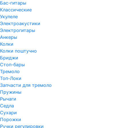
Бас-гитары
Классические
Укулеле
Электроакустики
Электрогитары
Анкеры
Колки
Колки поштучно
Бриджи
Стоп-бары
Тремоло
Топ-Локи
Запчасти для тремоло
Пружины
Рычаги
Седла
Сухари
Порожки
Ручки регулировки