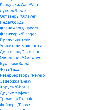
Квакушки/Wah-Wah
Луперы/Loop
Октаверы/Octaver
Педалборды
Фленджеры/Flanger
Флэнжеры/Flanger
Предусилители
Усилители мощности
Дисторшн/Distortion
Овердрайв/Overdrive
Бустеры/Boost
Фузз/Fuzz
Ревербераторы/Reverb
Задержка/Delay
Хорусы/Chorus
Другие эффекты
Тремоло/Tremolo
Фейзеры/Phase