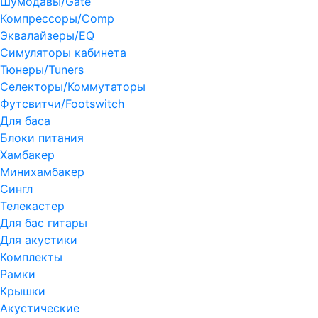
Шумодавы/Gate
Компрессоры/Comp
Эквалайзеры/EQ
Симуляторы кабинета
Тюнеры/Tuners
Селекторы/Коммутаторы
Футсвитчи/Footswitch
Для баса
Блоки питания
Хамбакер
Минихамбакер
Сингл
Телекастер
Для бас гитары
Для акустики
Комплекты
Рамки
Крышки
Акустические