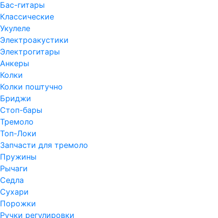
Бас-гитары
Классические
Укулеле
Электроакустики
Электрогитары
Анкеры
Колки
Колки поштучно
Бриджи
Стоп-бары
Тремоло
Топ-Локи
Запчасти для тремоло
Пружины
Рычаги
Седла
Сухари
Порожки
Ручки регулировки