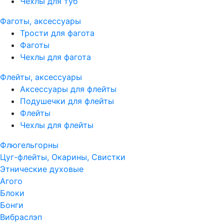
Чехлы для туб
Фаготы, аксессуары
Трости для фагота
Фаготы
Чехлы для фагота
Флейты, аксессуары
Аксессуары для флейты
Подушечки для флейты
Флейты
Чехлы для флейты
Флюгельгорны
Цуг-флейты, Окарины, Свистки
Этнические духовые
Агого
Блоки
Бонги
Вибраслэп