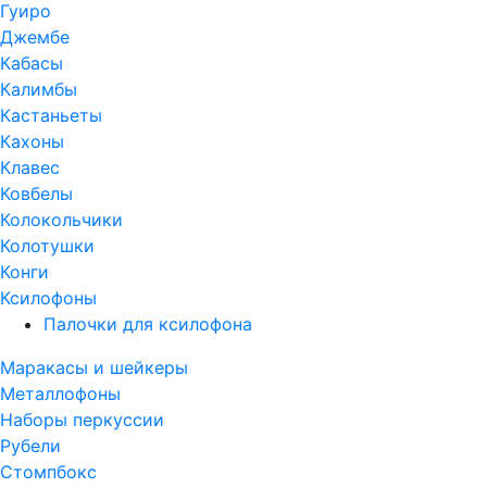
Гуиро
Джембе
Кабасы
Калимбы
Кастаньеты
Кахоны
Клавес
Ковбелы
Колокольчики
Колотушки
Конги
Ксилофоны
Палочки для ксилофона
Маракасы и шейкеры
Металлофоны
Наборы перкуссии
Рубели
Стомпбокс