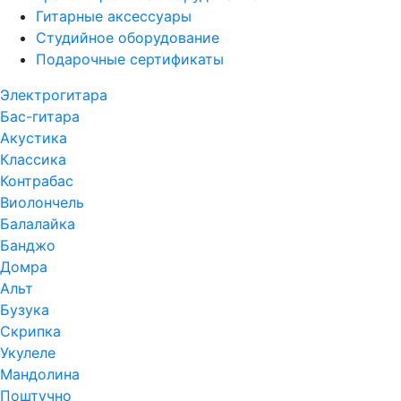
Гитарные аксессуары
Студийное оборудование
Подарочные сертификаты
Электрогитара
Бас-гитара
Акустика
Классика
Контрабас
Виолончель
Балалайка
Банджо
Домра
Альт
Бузука
Скрипка
Укулеле
Мандолина
Поштучно