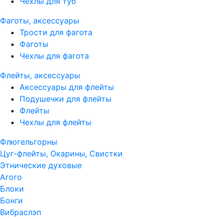
Чехлы для туб
Фаготы, аксессуары
Трости для фагота
Фаготы
Чехлы для фагота
Флейты, аксессуары
Аксессуары для флейты
Подушечки для флейты
Флейты
Чехлы для флейты
Флюгельгорны
Цуг-флейты, Окарины, Свистки
Этнические духовые
Агого
Блоки
Бонги
Вибраслэп