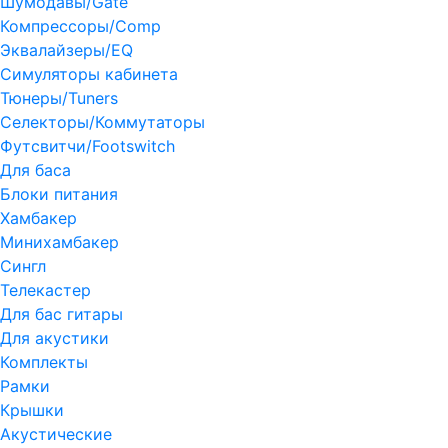
Шумодавы/Gate
Компрессоры/Comp
Эквалайзеры/EQ
Симуляторы кабинета
Тюнеры/Tuners
Селекторы/Коммутаторы
Футсвитчи/Footswitch
Для баса
Блоки питания
Хамбакер
Минихамбакер
Сингл
Телекастер
Для бас гитары
Для акустики
Комплекты
Рамки
Крышки
Акустические