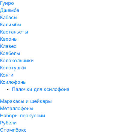
Гуиро
Джембе
Кабасы
Калимбы
Кастаньеты
Кахоны
Клавес
Ковбелы
Колокольчики
Колотушки
Конги
Ксилофоны
Палочки для ксилофона
Маракасы и шейкеры
Металлофоны
Наборы перкуссии
Рубели
Стомпбокс