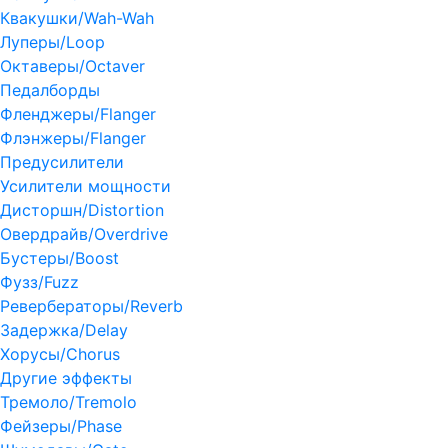
Квакушки/Wah-Wah
Луперы/Loop
Октаверы/Octaver
Педалборды
Фленджеры/Flanger
Флэнжеры/Flanger
Предусилители
Усилители мощности
Дисторшн/Distortion
Овердрайв/Overdrive
Бустеры/Boost
Фузз/Fuzz
Ревербераторы/Reverb
Задержка/Delay
Хорусы/Chorus
Другие эффекты
Тремоло/Tremolo
Фейзеры/Phase