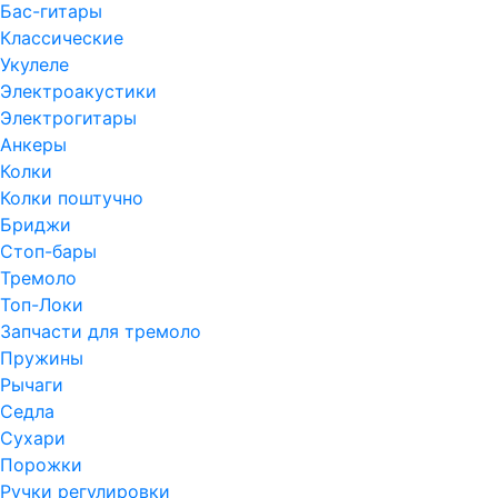
Бас-гитары
Классические
Укулеле
Электроакустики
Электрогитары
Анкеры
Колки
Колки поштучно
Бриджи
Стоп-бары
Тремоло
Топ-Локи
Запчасти для тремоло
Пружины
Рычаги
Седла
Сухари
Порожки
Ручки регулировки