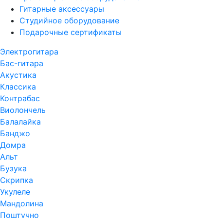
Гитарные аксессуары
Студийное оборудование
Подарочные сертификаты
Электрогитара
Бас-гитара
Акустика
Классика
Контрабас
Виолончель
Балалайка
Банджо
Домра
Альт
Бузука
Скрипка
Укулеле
Мандолина
Поштучно