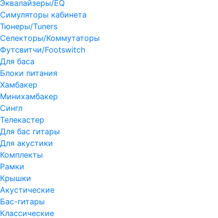
Эквалайзеры/EQ
Симуляторы кабинета
Тюнеры/Tuners
Селекторы/Коммутаторы
Футсвитчи/Footswitch
Для баса
Блоки питания
Хамбакер
Минихамбакер
Сингл
Телекастер
Для бас гитары
Для акустики
Комплекты
Рамки
Крышки
Акустические
Бас-гитары
Классические