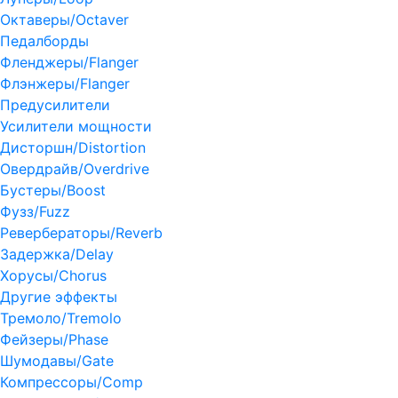
Октаверы/Octaver
Педалборды
Фленджеры/Flanger
Флэнжеры/Flanger
Предусилители
Усилители мощности
Дисторшн/Distortion
Овердрайв/Overdrive
Бустеры/Boost
Фузз/Fuzz
Ревербераторы/Reverb
Задержка/Delay
Хорусы/Chorus
Другие эффекты
Тремоло/Tremolo
Фейзеры/Phase
Шумодавы/Gate
Компрессоры/Comp