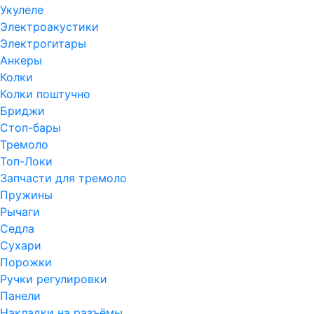
Укулеле
Электроакустики
Электрогитары
Анкеры
Колки
Колки поштучно
Бриджи
Стоп-бары
Тремоло
Топ-Локи
Запчасти для тремоло
Пружины
Рычаги
Седла
Сухари
Порожки
Ручки регулировки
Панели
Накладки на разъёмы