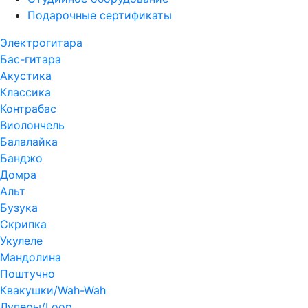
Подарочные сертификаты
Электрогитара
Бас-гитара
Акустика
Классика
Контрабас
Виолончель
Балалайка
Банджо
Домра
Альт
Бузука
Скрипка
Укулеле
Мандолина
Поштучно
Квакушки/Wah-Wah
Луперы/Loop