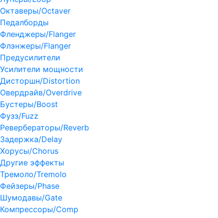
Октаверы/Octaver
Педалборды
Фленджеры/Flanger
Флэнжеры/Flanger
Предусилители
Усилители мощности
Дисторшн/Distortion
Овердрайв/Overdrive
Бустеры/Boost
Фузз/Fuzz
Ревербераторы/Reverb
Задержка/Delay
Хорусы/Chorus
Другие эффекты
Тремоло/Tremolo
Фейзеры/Phase
Шумодавы/Gate
Компрессоры/Comp