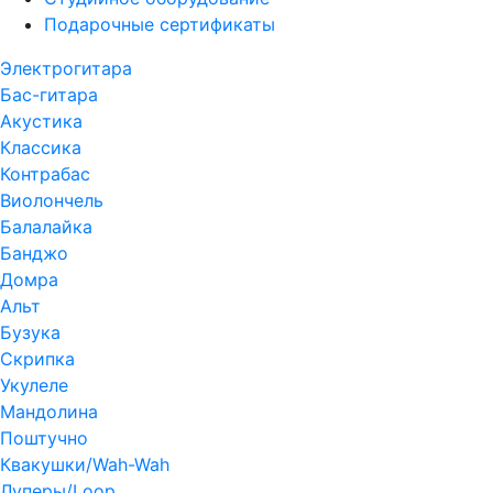
Подарочные сертификаты
Электрогитара
Бас-гитара
Акустика
Классика
Контрабас
Виолончель
Балалайка
Банджо
Домра
Альт
Бузука
Скрипка
Укулеле
Мандолина
Поштучно
Квакушки/Wah-Wah
Луперы/Loop