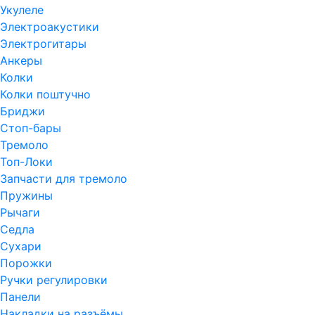
Укулеле
Электроакустики
Электрогитары
Анкеры
Колки
Колки поштучно
Бриджи
Стоп-бары
Тремоло
Топ-Локи
Запчасти для тремоло
Пружины
Рычаги
Седла
Сухари
Порожки
Ручки регулировки
Панели
Накладки на разъёмы