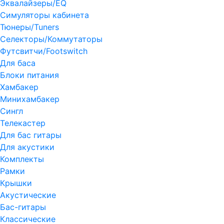
Эквалайзеры/EQ
Симуляторы кабинета
Тюнеры/Tuners
Селекторы/Коммутаторы
Футсвитчи/Footswitch
Для баса
Блоки питания
Хамбакер
Минихамбакер
Сингл
Телекастер
Для бас гитары
Для акустики
Комплекты
Рамки
Крышки
Акустические
Бас-гитары
Классические