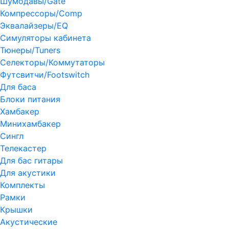
Шумодавы/Gate
Компрессоры/Comp
Эквалайзеры/EQ
Симуляторы кабинета
Тюнеры/Tuners
Селекторы/Коммутаторы
Футсвитчи/Footswitch
Для баса
Блоки питания
Хамбакер
Минихамбакер
Сингл
Телекастер
Для бас гитары
Для акустики
Комплекты
Рамки
Крышки
Акустические