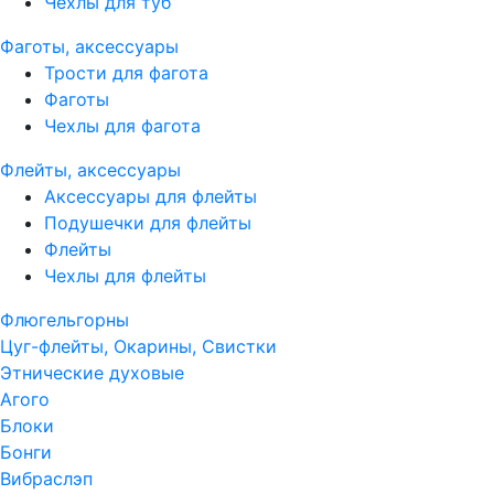
Чехлы для туб
Фаготы, аксессуары
Трости для фагота
Фаготы
Чехлы для фагота
Флейты, аксессуары
Аксессуары для флейты
Подушечки для флейты
Флейты
Чехлы для флейты
Флюгельгорны
Цуг-флейты, Окарины, Свистки
Этнические духовые
Агого
Блоки
Бонги
Вибраслэп