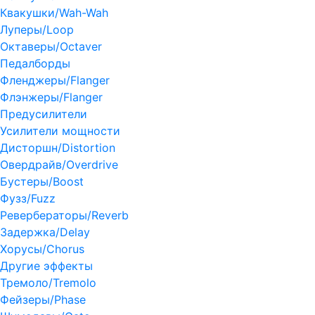
Квакушки/Wah-Wah
Луперы/Loop
Октаверы/Octaver
Педалборды
Фленджеры/Flanger
Флэнжеры/Flanger
Предусилители
Усилители мощности
Дисторшн/Distortion
Овердрайв/Overdrive
Бустеры/Boost
Фузз/Fuzz
Ревербераторы/Reverb
Задержка/Delay
Хорусы/Chorus
Другие эффекты
Тремоло/Tremolo
Фейзеры/Phase