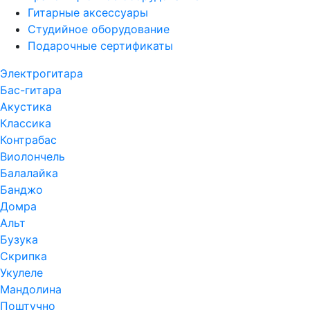
Гитарные аксессуары
Студийное оборудование
Подарочные сертификаты
Электрогитара
Бас-гитара
Акустика
Классика
Контрабас
Виолончель
Балалайка
Банджо
Домра
Альт
Бузука
Скрипка
Укулеле
Мандолина
Поштучно