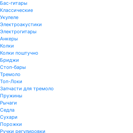
Бас-гитары
Классические
Укулеле
Электроакустики
Электрогитары
Анкеры
Колки
Колки поштучно
Бриджи
Стоп-бары
Тремоло
Топ-Локи
Запчасти для тремоло
Пружины
Рычаги
Седла
Сухари
Порожки
Ручки регулировки