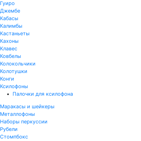
Гуиро
Джембе
Кабасы
Калимбы
Кастаньеты
Кахоны
Клавес
Ковбелы
Колокольчики
Колотушки
Конги
Ксилофоны
Палочки для ксилофона
Маракасы и шейкеры
Металлофоны
Наборы перкуссии
Рубели
Стомпбокс