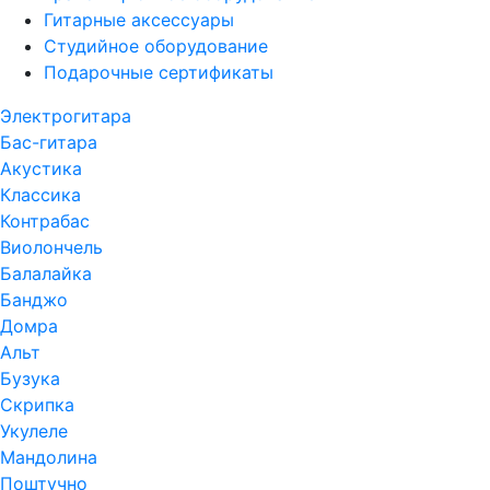
Гитарные аксессуары
Студийное оборудование
Подарочные сертификаты
Электрогитара
Бас-гитара
Акустика
Классика
Контрабас
Виолончель
Балалайка
Банджо
Домра
Альт
Бузука
Скрипка
Укулеле
Мандолина
Поштучно