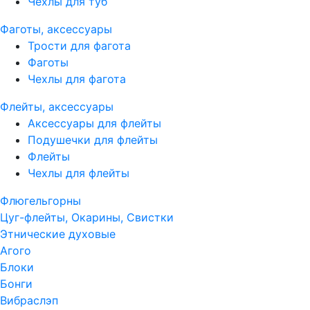
Чехлы для туб
Фаготы, аксессуары
Трости для фагота
Фаготы
Чехлы для фагота
Флейты, аксессуары
Аксессуары для флейты
Подушечки для флейты
Флейты
Чехлы для флейты
Флюгельгорны
Цуг-флейты, Окарины, Свистки
Этнические духовые
Агого
Блоки
Бонги
Вибраслэп