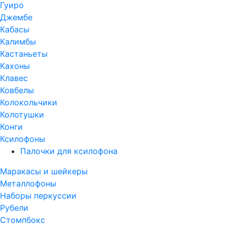
Гуиро
Джембе
Кабасы
Калимбы
Кастаньеты
Кахоны
Клавес
Ковбелы
Колокольчики
Колотушки
Конги
Ксилофоны
Палочки для ксилофона
Маракасы и шейкеры
Металлофоны
Наборы перкуссии
Рубели
Стомпбокс