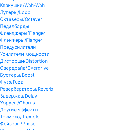
Квакушки/Wah-Wah
Луперы/Loop
Октаверы/Octaver
Педалборды
Фленджеры/Flanger
Флэнжеры/Flanger
Предусилители
Усилители мощности
Дисторшн/Distortion
Овердрайв/Overdrive
Бустеры/Boost
Фузз/Fuzz
Ревербераторы/Reverb
Задержка/Delay
Хорусы/Chorus
Другие эффекты
Тремоло/Tremolo
Фейзеры/Phase