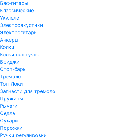
Бас-гитары
Классические
Укулеле
Электроакустики
Электрогитары
Анкеры
Колки
Колки поштучно
Бриджи
Стоп-бары
Тремоло
Топ-Локи
Запчасти для тремоло
Пружины
Рычаги
Седла
Сухари
Порожки
Ручки регулировки