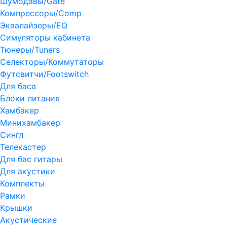
Шумодавы/Gate
Компрессоры/Comp
Эквалайзеры/EQ
Симуляторы кабинета
Тюнеры/Tuners
Селекторы/Коммутаторы
Футсвитчи/Footswitch
Для баса
Блоки питания
Хамбакер
Минихамбакер
Сингл
Телекастер
Для бас гитары
Для акустики
Комплекты
Рамки
Крышки
Акустические