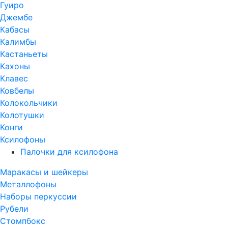
Гуиро
Джембе
Кабасы
Калимбы
Кастаньеты
Кахоны
Клавес
Ковбелы
Колокольчики
Колотушки
Конги
Ксилофоны
Палочки для ксилофона
Маракасы и шейкеры
Металлофоны
Наборы перкуссии
Рубели
Стомпбокс