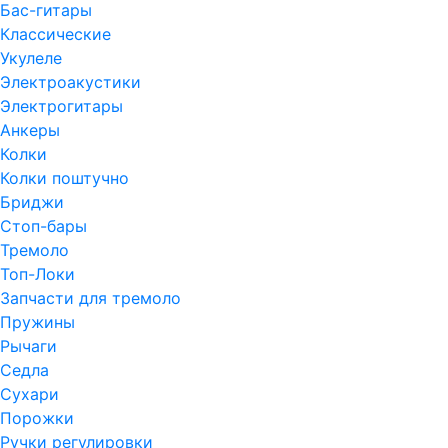
Бас-гитары
Классические
Укулеле
Электроакустики
Электрогитары
Анкеры
Колки
Колки поштучно
Бриджи
Стоп-бары
Тремоло
Топ-Локи
Запчасти для тремоло
Пружины
Рычаги
Седла
Сухари
Порожки
Ручки регулировки