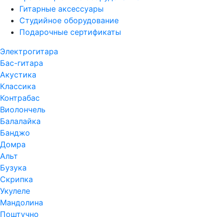
Гитарные аксессуары
Студийное оборудование
Подарочные сертификаты
Электрогитара
Бас-гитара
Акустика
Классика
Контрабас
Виолончель
Балалайка
Банджо
Домра
Альт
Бузука
Скрипка
Укулеле
Мандолина
Поштучно