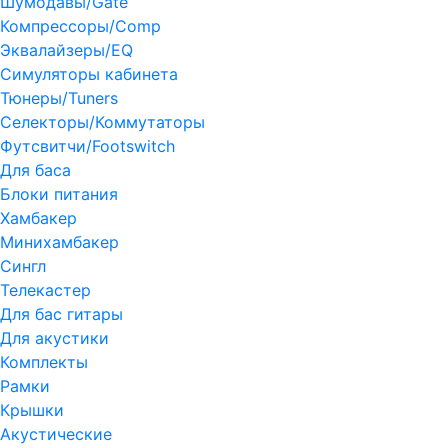
Шумодавы/Gate
Компрессоры/Comp
Эквалайзеры/EQ
Симуляторы кабинета
Тюнеры/Tuners
Селекторы/Коммутаторы
Футсвитчи/Footswitch
Для баса
Блоки питания
Хамбакер
Минихамбакер
Сингл
Телекастер
Для бас гитары
Для акустики
Комплекты
Рамки
Крышки
Акустические