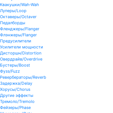
Квакушки/Wah-Wah
Луперы/Loop
Октаверы/Octaver
Педалборды
Фленджеры/Flanger
Флэнжеры/Flanger
Предусилители
Усилители мощности
Дисторшн/Distortion
Овердрайв/Overdrive
Бустеры/Boost
Фузз/Fuzz
Ревербераторы/Reverb
Задержка/Delay
Хорусы/Chorus
Другие эффекты
Тремоло/Tremolo
Фейзеры/Phase