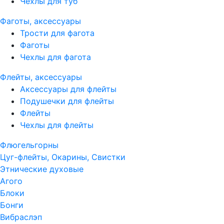
Чехлы для туб
Фаготы, аксессуары
Трости для фагота
Фаготы
Чехлы для фагота
Флейты, аксессуары
Аксессуары для флейты
Подушечки для флейты
Флейты
Чехлы для флейты
Флюгельгорны
Цуг-флейты, Окарины, Свистки
Этнические духовые
Агого
Блоки
Бонги
Вибраслэп