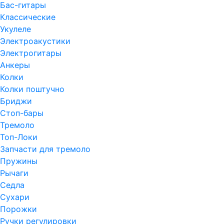
Бас-гитары
Классические
Укулеле
Электроакустики
Электрогитары
Анкеры
Колки
Колки поштучно
Бриджи
Стоп-бары
Тремоло
Топ-Локи
Запчасти для тремоло
Пружины
Рычаги
Седла
Сухари
Порожки
Ручки регулировки