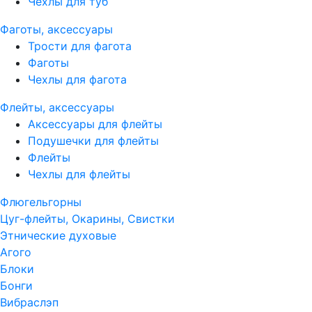
Чехлы для туб
Фаготы, аксессуары
Трости для фагота
Фаготы
Чехлы для фагота
Флейты, аксессуары
Аксессуары для флейты
Подушечки для флейты
Флейты
Чехлы для флейты
Флюгельгорны
Цуг-флейты, Окарины, Свистки
Этнические духовые
Агого
Блоки
Бонги
Вибраслэп