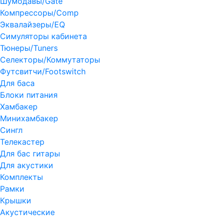
Шумодавы/Gate
Компрессоры/Comp
Эквалайзеры/EQ
Симуляторы кабинета
Тюнеры/Tuners
Селекторы/Коммутаторы
Футсвитчи/Footswitch
Для баса
Блоки питания
Хамбакер
Минихамбакер
Сингл
Телекастер
Для бас гитары
Для акустики
Комплекты
Рамки
Крышки
Акустические