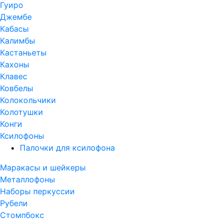
Гуиро
Джембе
Кабасы
Калимбы
Кастаньеты
Кахоны
Клавес
Ковбелы
Колокольчики
Колотушки
Конги
Ксилофоны
Палочки для ксилофона
Маракасы и шейкеры
Металлофоны
Наборы перкуссии
Рубели
Стомпбокс