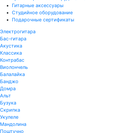
Гитарные аксессуары
Студийное оборудование
Подарочные сертификаты
Электрогитара
Бас-гитара
Акустика
Классика
Контрабас
Виолончель
Балалайка
Банджо
Домра
Альт
Бузука
Скрипка
Укулеле
Мандолина
Поштучно