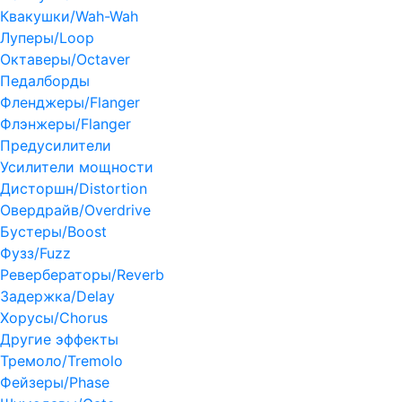
Квакушки/Wah-Wah
Луперы/Loop
Октаверы/Octaver
Педалборды
Фленджеры/Flanger
Флэнжеры/Flanger
Предусилители
Усилители мощности
Дисторшн/Distortion
Овердрайв/Overdrive
Бустеры/Boost
Фузз/Fuzz
Ревербераторы/Reverb
Задержка/Delay
Хорусы/Chorus
Другие эффекты
Тремоло/Tremolo
Фейзеры/Phase