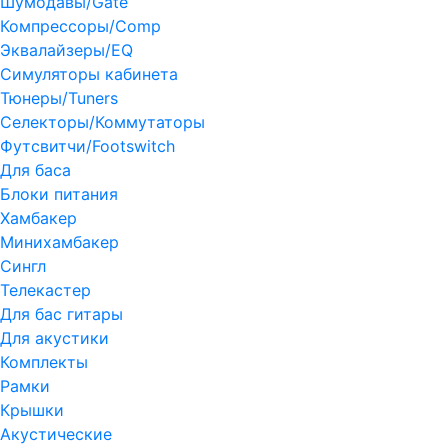
Шумодавы/Gate
Компрессоры/Comp
Эквалайзеры/EQ
Симуляторы кабинета
Тюнеры/Tuners
Селекторы/Коммутаторы
Футсвитчи/Footswitch
Для баса
Блоки питания
Хамбакер
Минихамбакер
Сингл
Телекастер
Для бас гитары
Для акустики
Комплекты
Рамки
Крышки
Акустические