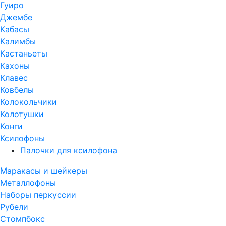
Гуиро
Джембе
Кабасы
Калимбы
Кастаньеты
Кахоны
Клавес
Ковбелы
Колокольчики
Колотушки
Конги
Ксилофоны
Палочки для ксилофона
Маракасы и шейкеры
Металлофоны
Наборы перкуссии
Рубели
Стомпбокс