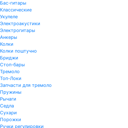
Бас-гитары
Классические
Укулеле
Электроакустики
Электрогитары
Анкеры
Колки
Колки поштучно
Бриджи
Стоп-бары
Тремоло
Топ-Локи
Запчасти для тремоло
Пружины
Рычаги
Седла
Сухари
Порожки
Ручки регулировки