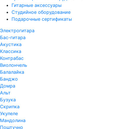
Гитарные аксессуары
Студийное оборудование
Подарочные сертификаты
Электрогитара
Бас-гитара
Акустика
Классика
Контрабас
Виолончель
Балалайка
Банджо
Домра
Альт
Бузука
Скрипка
Укулеле
Мандолина
Поштучно