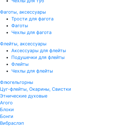
Чехлы для туб
Фаготы, аксессуары
Трости для фагота
Фаготы
Чехлы для фагота
Флейты, аксессуары
Аксессуары для флейты
Подушечки для флейты
Флейты
Чехлы для флейты
Флюгельгорны
Цуг-флейты, Окарины, Свистки
Этнические духовые
Агого
Блоки
Бонги
Вибраслэп