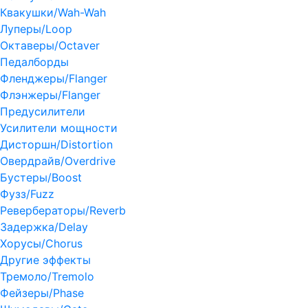
Квакушки/Wah-Wah
Луперы/Loop
Октаверы/Octaver
Педалборды
Фленджеры/Flanger
Флэнжеры/Flanger
Предусилители
Усилители мощности
Дисторшн/Distortion
Овердрайв/Overdrive
Бустеры/Boost
Фузз/Fuzz
Ревербераторы/Reverb
Задержка/Delay
Хорусы/Chorus
Другие эффекты
Тремоло/Tremolo
Фейзеры/Phase