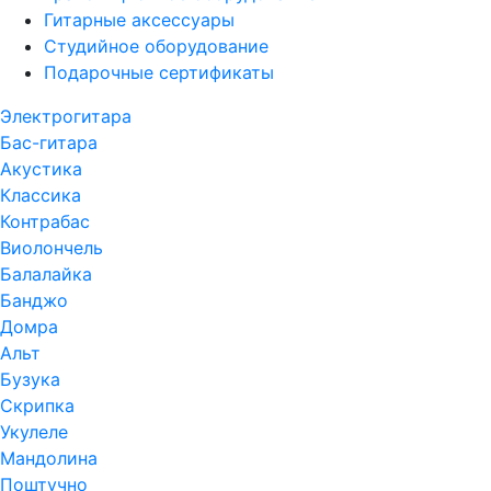
Гитарные аксессуары
Студийное оборудование
Подарочные сертификаты
Электрогитара
Бас-гитара
Акустика
Классика
Контрабас
Виолончель
Балалайка
Банджо
Домра
Альт
Бузука
Скрипка
Укулеле
Мандолина
Поштучно