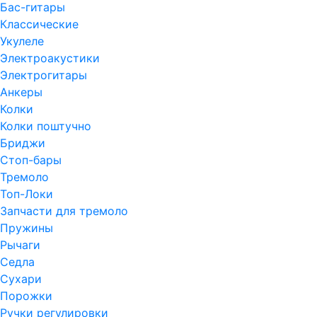
Бас-гитары
Классические
Укулеле
Электроакустики
Электрогитары
Анкеры
Колки
Колки поштучно
Бриджи
Стоп-бары
Тремоло
Топ-Локи
Запчасти для тремоло
Пружины
Рычаги
Седла
Сухари
Порожки
Ручки регулировки