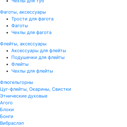
Чехлы для туб
Фаготы, аксессуары
Трости для фагота
Фаготы
Чехлы для фагота
Флейты, аксессуары
Аксессуары для флейты
Подушечки для флейты
Флейты
Чехлы для флейты
Флюгельгорны
Цуг-флейты, Окарины, Свистки
Этнические духовые
Агого
Блоки
Бонги
Вибраслэп