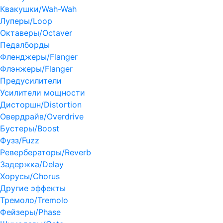
Квакушки/Wah-Wah
Луперы/Loop
Октаверы/Octaver
Педалборды
Фленджеры/Flanger
Флэнжеры/Flanger
Предусилители
Усилители мощности
Дисторшн/Distortion
Овердрайв/Overdrive
Бустеры/Boost
Фузз/Fuzz
Ревербераторы/Reverb
Задержка/Delay
Хорусы/Chorus
Другие эффекты
Тремоло/Tremolo
Фейзеры/Phase