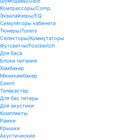
Шумодавы/Gate
Компрессоры/Comp
Эквалайзеры/EQ
Симуляторы кабинета
Тюнеры/Tuners
Селекторы/Коммутаторы
Футсвитчи/Footswitch
Для баса
Блоки питания
Хамбакер
Минихамбакер
Сингл
Телекастер
Для бас гитары
Для акустики
Комплекты
Рамки
Крышки
Акустические