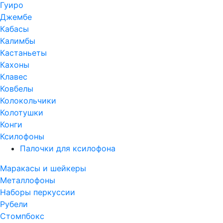
Гуиро
Джембе
Кабасы
Калимбы
Кастаньеты
Кахоны
Клавес
Ковбелы
Колокольчики
Колотушки
Конги
Ксилофоны
Палочки для ксилофона
Маракасы и шейкеры
Металлофоны
Наборы перкуссии
Рубели
Стомпбокс