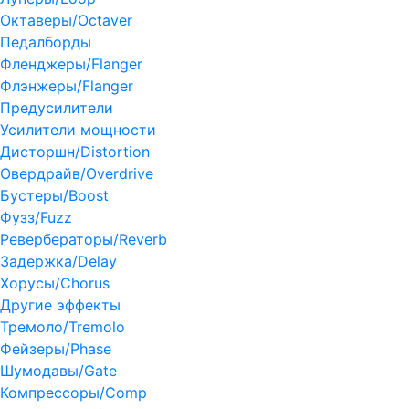
Октаверы/Octaver
Педалборды
Фленджеры/Flanger
Флэнжеры/Flanger
Предусилители
Усилители мощности
Дисторшн/Distortion
Овердрайв/Overdrive
Бустеры/Boost
Фузз/Fuzz
Ревербераторы/Reverb
Задержка/Delay
Хорусы/Chorus
Другие эффекты
Тремоло/Tremolo
Фейзеры/Phase
Шумодавы/Gate
Компрессоры/Comp