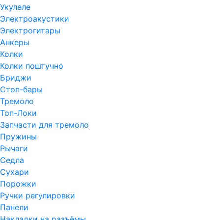
Укулеле
Электроакустики
Электрогитары
Анкеры
Колки
Колки поштучно
Бриджи
Стоп-бары
Тремоло
Топ-Локи
Запчасти для тремоло
Пружины
Рычаги
Седла
Сухари
Порожки
Ручки регулировки
Панели
Накладки на разъёмы