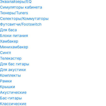
Эквалайзеры/EQ
Симуляторы кабинета
Тюнеры/Tuners
Селекторы/Коммутаторы
Футсвитчи/Footswitch
Для баса
Блоки питания
Хамбакер
Минихамбакер
Сингл
Телекастер
Для бас гитары
Для акустики
Комплекты
Рамки
Крышки
Акустические
Бас-гитары
Классические