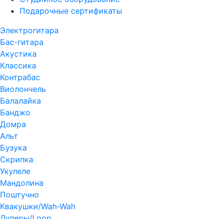
Подарочные сертификаты
Электрогитара
Бас-гитара
Акустика
Классика
Контрабас
Виолончель
Балалайка
Банджо
Домра
Альт
Бузука
Скрипка
Укулеле
Мандолина
Поштучно
Квакушки/Wah-Wah
Луперы/Loop