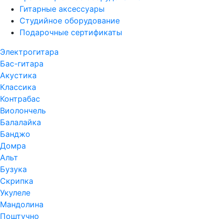
Гитарные аксессуары
Студийное оборудование
Подарочные сертификаты
Электрогитара
Бас-гитара
Акустика
Классика
Контрабас
Виолончель
Балалайка
Банджо
Домра
Альт
Бузука
Скрипка
Укулеле
Мандолина
Поштучно