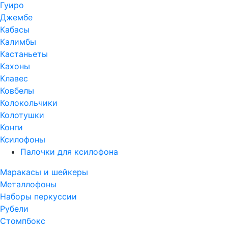
Гуиро
Джембе
Кабасы
Калимбы
Кастаньеты
Кахоны
Клавес
Ковбелы
Колокольчики
Колотушки
Конги
Ксилофоны
Палочки для ксилофона
Маракасы и шейкеры
Металлофоны
Наборы перкуссии
Рубели
Стомпбокс