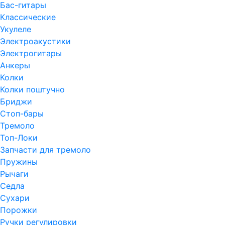
Бас-гитары
Классические
Укулеле
Электроакустики
Электрогитары
Анкеры
Колки
Колки поштучно
Бриджи
Стоп-бары
Тремоло
Топ-Локи
Запчасти для тремоло
Пружины
Рычаги
Седла
Сухари
Порожки
Ручки регулировки