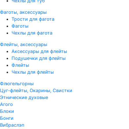
Чехлы для туб
Фаготы, аксессуары
Трости для фагота
Фаготы
Чехлы для фагота
Флейты, аксессуары
Аксессуары для флейты
Подушечки для флейты
Флейты
Чехлы для флейты
Флюгельгорны
Цуг-флейты, Окарины, Свистки
Этнические духовые
Агого
Блоки
Бонги
Вибраслэп