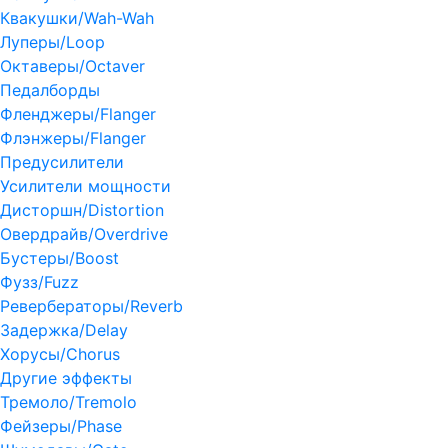
Квакушки/Wah-Wah
Луперы/Loop
Октаверы/Octaver
Педалборды
Фленджеры/Flanger
Флэнжеры/Flanger
Предусилители
Усилители мощности
Дисторшн/Distortion
Овердрайв/Overdrive
Бустеры/Boost
Фузз/Fuzz
Ревербераторы/Reverb
Задержка/Delay
Хорусы/Chorus
Другие эффекты
Тремоло/Tremolo
Фейзеры/Phase