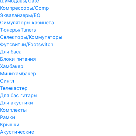
Шумодавы/Gate
Компрессоры/Comp
Эквалайзеры/EQ
Симуляторы кабинета
Тюнеры/Tuners
Селекторы/Коммутаторы
Футсвитчи/Footswitch
Для баса
Блоки питания
Хамбакер
Минихамбакер
Сингл
Телекастер
Для бас гитары
Для акустики
Комплекты
Рамки
Крышки
Акустические