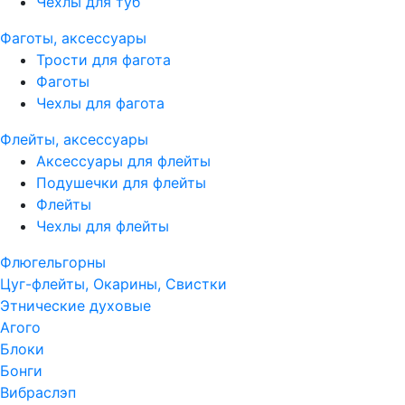
Чехлы для туб
Фаготы, аксессуары
Трости для фагота
Фаготы
Чехлы для фагота
Флейты, аксессуары
Аксессуары для флейты
Подушечки для флейты
Флейты
Чехлы для флейты
Флюгельгорны
Цуг-флейты, Окарины, Свистки
Этнические духовые
Агого
Блоки
Бонги
Вибраслэп