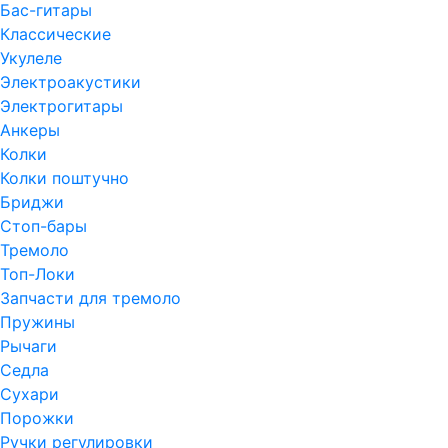
Бас-гитары
Классические
Укулеле
Электроакустики
Электрогитары
Анкеры
Колки
Колки поштучно
Бриджи
Стоп-бары
Тремоло
Топ-Локи
Запчасти для тремоло
Пружины
Рычаги
Седла
Сухари
Порожки
Ручки регулировки