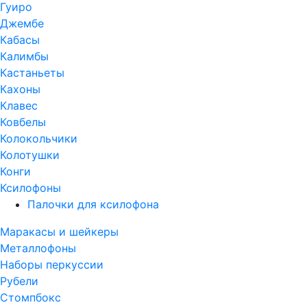
Гуиро
Джембе
Кабасы
Калимбы
Кастаньеты
Кахоны
Клавес
Ковбелы
Колокольчики
Колотушки
Конги
Ксилофоны
Палочки для ксилофона
Маракасы и шейкеры
Металлофоны
Наборы перкуссии
Рубели
Стомпбокс