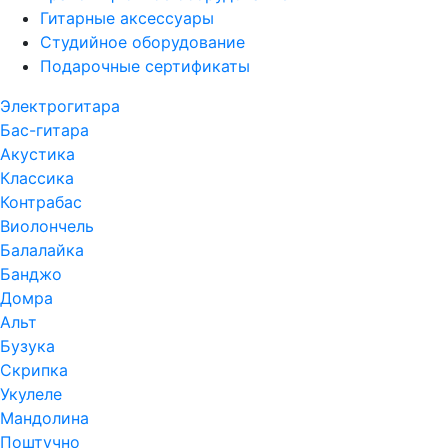
Гитарные аксессуары
Студийное оборудование
Подарочные сертификаты
Электрогитара
Бас-гитара
Акустика
Классика
Контрабас
Виолончель
Балалайка
Банджо
Домра
Альт
Бузука
Скрипка
Укулеле
Мандолина
Поштучно