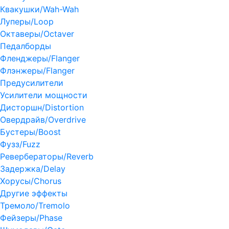
Квакушки/Wah-Wah
Луперы/Loop
Октаверы/Octaver
Педалборды
Фленджеры/Flanger
Флэнжеры/Flanger
Предусилители
Усилители мощности
Дисторшн/Distortion
Овердрайв/Overdrive
Бустеры/Boost
Фузз/Fuzz
Ревербераторы/Reverb
Задержка/Delay
Хорусы/Chorus
Другие эффекты
Тремоло/Tremolo
Фейзеры/Phase