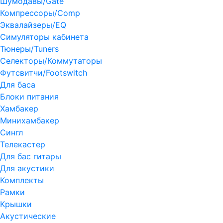
Шумодавы/Gate
Компрессоры/Comp
Эквалайзеры/EQ
Симуляторы кабинета
Тюнеры/Tuners
Селекторы/Коммутаторы
Футсвитчи/Footswitch
Для баса
Блоки питания
Хамбакер
Минихамбакер
Сингл
Телекастер
Для бас гитары
Для акустики
Комплекты
Рамки
Крышки
Акустические