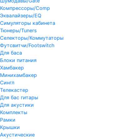
Шумодавы/Gate
Компрессоры/Comp
Эквалайзеры/EQ
Симуляторы кабинета
Тюнеры/Tuners
Селекторы/Коммутаторы
Футсвитчи/Footswitch
Для баса
Блоки питания
Хамбакер
Минихамбакер
Сингл
Телекастер
Для бас гитары
Для акустики
Комплекты
Рамки
Крышки
Акустические