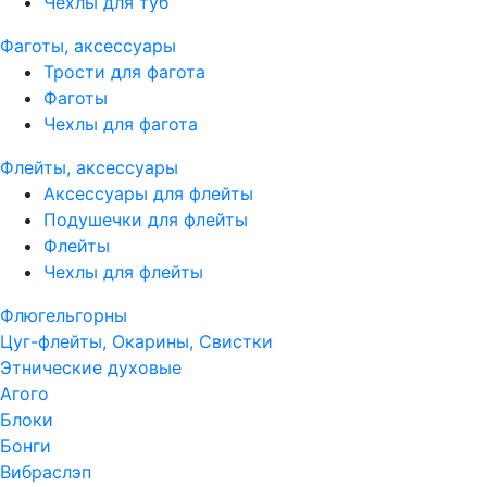
Чехлы для туб
Фаготы, аксессуары
Трости для фагота
Фаготы
Чехлы для фагота
Флейты, аксессуары
Аксессуары для флейты
Подушечки для флейты
Флейты
Чехлы для флейты
Флюгельгорны
Цуг-флейты, Окарины, Свистки
Этнические духовые
Агого
Блоки
Бонги
Вибраслэп