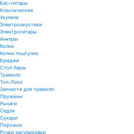
Бас-гитары
Классические
Укулеле
Электроакустики
Электрогитары
Анкеры
Колки
Колки поштучно
Бриджи
Стоп-бары
Тремоло
Топ-Локи
Запчасти для тремоло
Пружины
Рычаги
Седла
Сухари
Порожки
Ручки регулировки