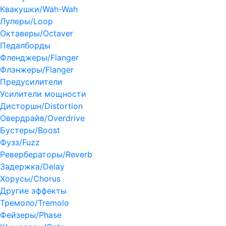
Квакушки/Wah-Wah
Луперы/Loop
Октаверы/Octaver
Педалборды
Фленджеры/Flanger
Флэнжеры/Flanger
Предусилители
Усилители мощности
Дисторшн/Distortion
Овердрайв/Overdrive
Бустеры/Boost
Фузз/Fuzz
Ревербераторы/Reverb
Задержка/Delay
Хорусы/Chorus
Другие эффекты
Тремоло/Tremolo
Фейзеры/Phase