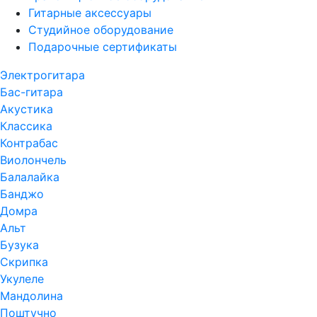
Гитарные аксессуары
Студийное оборудование
Подарочные сертификаты
Электрогитара
Бас-гитара
Акустика
Классика
Контрабас
Виолончель
Балалайка
Банджо
Домра
Альт
Бузука
Скрипка
Укулеле
Мандолина
Поштучно