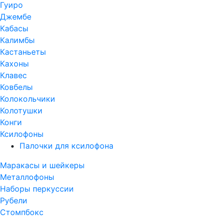
Гуиро
Джембе
Кабасы
Калимбы
Кастаньеты
Кахоны
Клавес
Ковбелы
Колокольчики
Колотушки
Конги
Ксилофоны
Палочки для ксилофона
Маракасы и шейкеры
Металлофоны
Наборы перкуссии
Рубели
Стомпбокс