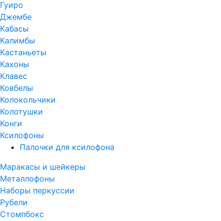
Гуиро
Джембе
Кабасы
Калимбы
Кастаньеты
Кахоны
Клавес
Ковбелы
Колокольчики
Колотушки
Конги
Ксилофоны
Палочки для ксилофона
Маракасы и шейкеры
Металлофоны
Наборы перкуссии
Рубели
Стомпбокс