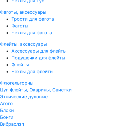
Чехлы для туб
Фаготы, аксессуары
Трости для фагота
Фаготы
Чехлы для фагота
Флейты, аксессуары
Аксессуары для флейты
Подушечки для флейты
Флейты
Чехлы для флейты
Флюгельгорны
Цуг-флейты, Окарины, Свистки
Этнические духовые
Агого
Блоки
Бонги
Вибраслэп