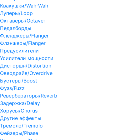
Квакушки/Wah-Wah
Луперы/Loop
Октаверы/Octaver
Педалборды
Фленджеры/Flanger
Флэнжеры/Flanger
Предусилители
Усилители мощности
Дисторшн/Distortion
Овердрайв/Overdrive
Бустеры/Boost
Фузз/Fuzz
Ревербераторы/Reverb
Задержка/Delay
Хорусы/Chorus
Другие эффекты
Тремоло/Tremolo
Фейзеры/Phase