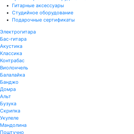
Гитарные аксессуары
Студийное оборудование
Подарочные сертификаты
Электрогитара
Бас-гитара
Акустика
Классика
Контрабас
Виолончель
Балалайка
Банджо
Домра
Альт
Бузука
Скрипка
Укулеле
Мандолина
Поштучно