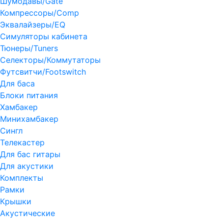
Шумодавы/Gate
Компрессоры/Comp
Эквалайзеры/EQ
Симуляторы кабинета
Тюнеры/Tuners
Селекторы/Коммутаторы
Футсвитчи/Footswitch
Для баса
Блоки питания
Хамбакер
Минихамбакер
Сингл
Телекастер
Для бас гитары
Для акустики
Комплекты
Рамки
Крышки
Акустические