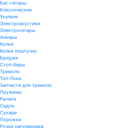
Бас-гитары
Классические
Укулеле
Электроакустики
Электрогитары
Анкеры
Колки
Колки поштучно
Бриджи
Стоп-бары
Тремоло
Топ-Локи
Запчасти для тремоло
Пружины
Рычаги
Седла
Сухари
Порожки
Ручки регулировки