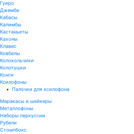
Гуиро
Джембе
Кабасы
Калимбы
Кастаньеты
Кахоны
Клавес
Ковбелы
Колокольчики
Колотушки
Конги
Ксилофоны
Палочки для ксилофона
Маракасы и шейкеры
Металлофоны
Наборы перкуссии
Рубели
Стомпбокс