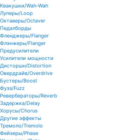
Квакушки/Wah-Wah
Луперы/Loop
Октаверы/Octaver
Педалборды
Фленджеры/Flanger
Флэнжеры/Flanger
Предусилители
Усилители мощности
Дисторшн/Distortion
Овердрайв/Overdrive
Бустеры/Boost
Фузз/Fuzz
Ревербераторы/Reverb
Задержка/Delay
Хорусы/Chorus
Другие эффекты
Тремоло/Tremolo
Фейзеры/Phase