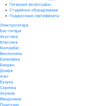
Гитарные аксессуары
Студийное оборудование
Подарочные сертификаты
Электрогитара
Бас-гитара
Акустика
Классика
Контрабас
Виолончель
Балалайка
Банджо
Домра
Альт
Бузука
Скрипка
Укулеле
Мандолина
Поштучно