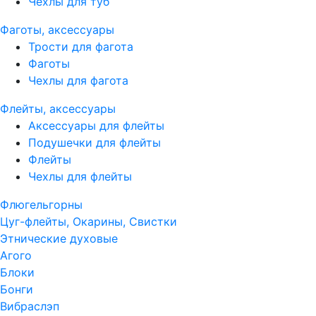
Чехлы для туб
Фаготы, аксессуары
Трости для фагота
Фаготы
Чехлы для фагота
Флейты, аксессуары
Аксессуары для флейты
Подушечки для флейты
Флейты
Чехлы для флейты
Флюгельгорны
Цуг-флейты, Окарины, Свистки
Этнические духовые
Агого
Блоки
Бонги
Вибраслэп