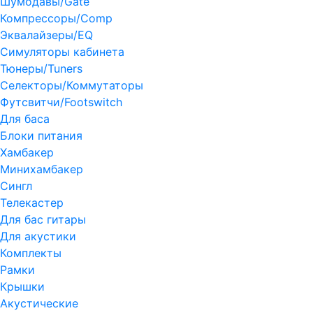
Шумодавы/Gate
Компрессоры/Comp
Эквалайзеры/EQ
Симуляторы кабинета
Тюнеры/Tuners
Селекторы/Коммутаторы
Футсвитчи/Footswitch
Для баса
Блоки питания
Хамбакер
Минихамбакер
Сингл
Телекастер
Для бас гитары
Для акустики
Комплекты
Рамки
Крышки
Акустические