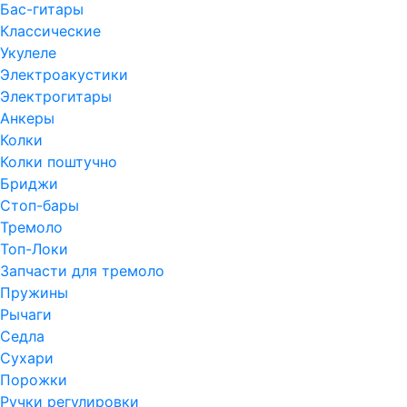
Бас-гитары
Классические
Укулеле
Электроакустики
Электрогитары
Анкеры
Колки
Колки поштучно
Бриджи
Стоп-бары
Тремоло
Топ-Локи
Запчасти для тремоло
Пружины
Рычаги
Седла
Сухари
Порожки
Ручки регулировки