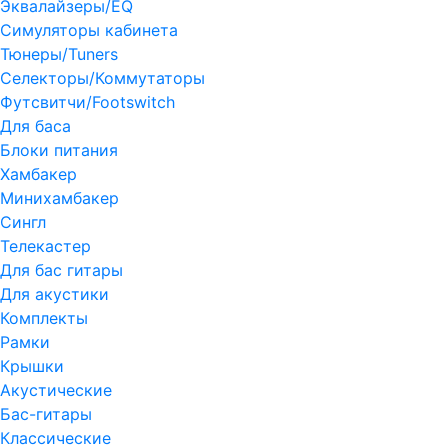
Эквалайзеры/EQ
Симуляторы кабинета
Тюнеры/Tuners
Селекторы/Коммутаторы
Футсвитчи/Footswitch
Для баса
Блоки питания
Хамбакер
Минихамбакер
Сингл
Телекастер
Для бас гитары
Для акустики
Комплекты
Рамки
Крышки
Акустические
Бас-гитары
Классические