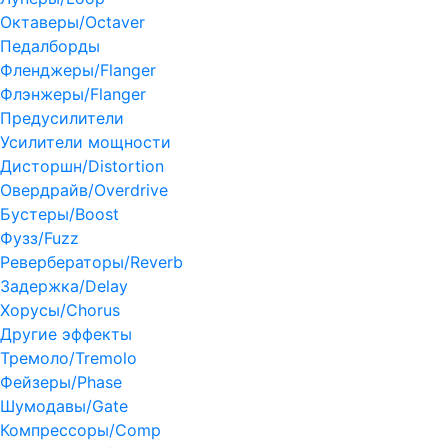
Октаверы/Octaver
Педалборды
Фленджеры/Flanger
Флэнжеры/Flanger
Предусилители
Усилители мощности
Дисторшн/Distortion
Овердрайв/Overdrive
Бустеры/Boost
Фузз/Fuzz
Ревербераторы/Reverb
Задержка/Delay
Хорусы/Chorus
Другие эффекты
Тремоло/Tremolo
Фейзеры/Phase
Шумодавы/Gate
Компрессоры/Comp