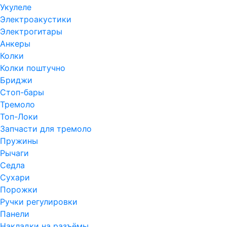
Укулеле
Электроакустики
Электрогитары
Анкеры
Колки
Колки поштучно
Бриджи
Стоп-бары
Тремоло
Топ-Локи
Запчасти для тремоло
Пружины
Рычаги
Седла
Сухари
Порожки
Ручки регулировки
Панели
Накладки на разъёмы