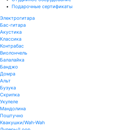
Подарочные сертификаты
Электрогитара
Бас-гитара
Акустика
Классика
Контрабас
Виолончель
Балалайка
Банджо
Домра
Альт
Бузука
Скрипка
Укулеле
Мандолина
Поштучно
Квакушки/Wah-Wah
Луперы/Loop