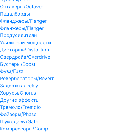
Октаверы/Octaver
Педалборды
Фленджеры/Flanger
Флэнжеры/Flanger
Предусилители
Усилители мощности
Дисторшн/Distortion
Овердрайв/Overdrive
Бустеры/Boost
Фузз/Fuzz
Ревербераторы/Reverb
Задержка/Delay
Хорусы/Chorus
Другие эффекты
Тремоло/Tremolo
Фейзеры/Phase
Шумодавы/Gate
Компрессоры/Comp