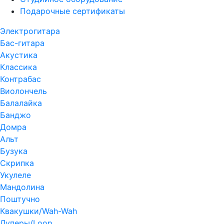
Подарочные сертификаты
Электрогитара
Бас-гитара
Акустика
Классика
Контрабас
Виолончель
Балалайка
Банджо
Домра
Альт
Бузука
Скрипка
Укулеле
Мандолина
Поштучно
Квакушки/Wah-Wah
Луперы/Loop