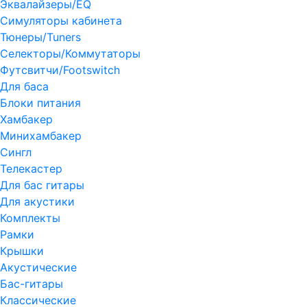
Эквалайзеры/EQ
Симуляторы кабинета
Тюнеры/Tuners
Селекторы/Коммутаторы
Футсвитчи/Footswitch
Для баса
Блоки питания
Хамбакер
Минихамбакер
Сингл
Телекастер
Для бас гитары
Для акустики
Комплекты
Рамки
Крышки
Акустические
Бас-гитары
Классические