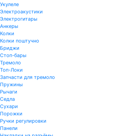
Укулеле
Электроакустики
Электрогитары
Анкеры
Колки
Колки поштучно
Бриджи
Стоп-бары
Тремоло
Топ-Локи
Запчасти для тремоло
Пружины
Рычаги
Седла
Сухари
Порожки
Ручки регулировки
Панели
Накладки на разъёмы