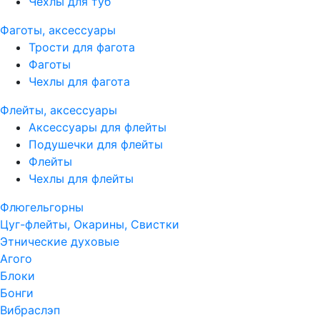
Чехлы для туб
Фаготы, аксессуары
Трости для фагота
Фаготы
Чехлы для фагота
Флейты, аксессуары
Аксессуары для флейты
Подушечки для флейты
Флейты
Чехлы для флейты
Флюгельгорны
Цуг-флейты, Окарины, Свистки
Этнические духовые
Агого
Блоки
Бонги
Вибраслэп