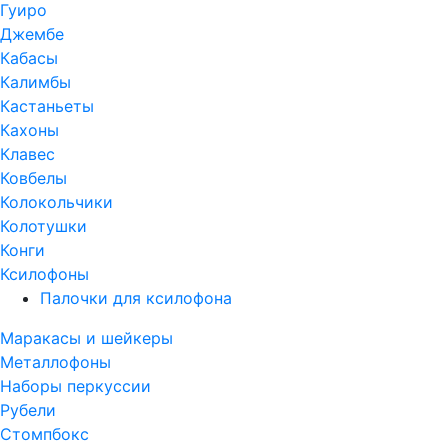
Гуиро
Джембе
Кабасы
Калимбы
Кастаньеты
Кахоны
Клавес
Ковбелы
Колокольчики
Колотушки
Конги
Ксилофоны
Палочки для ксилофона
Маракасы и шейкеры
Металлофоны
Наборы перкуссии
Рубели
Стомпбокс