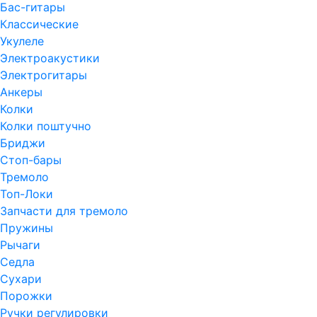
Бас-гитары
Классические
Укулеле
Электроакустики
Электрогитары
Анкеры
Колки
Колки поштучно
Бриджи
Стоп-бары
Тремоло
Топ-Локи
Запчасти для тремоло
Пружины
Рычаги
Седла
Сухари
Порожки
Ручки регулировки