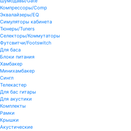
Шумодавы/Gate
Компрессоры/Comp
Эквалайзеры/EQ
Симуляторы кабинета
Тюнеры/Tuners
Селекторы/Коммутаторы
Футсвитчи/Footswitch
Для баса
Блоки питания
Хамбакер
Минихамбакер
Сингл
Телекастер
Для бас гитары
Для акустики
Комплекты
Рамки
Крышки
Акустические