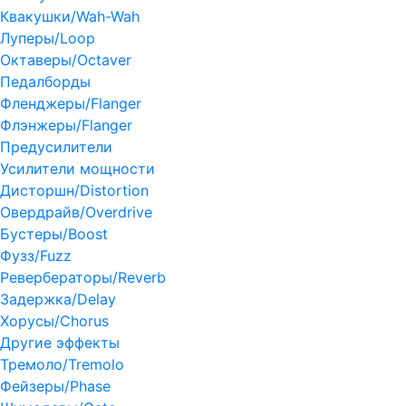
Квакушки/Wah-Wah
Луперы/Loop
Октаверы/Octaver
Педалборды
Фленджеры/Flanger
Флэнжеры/Flanger
Предусилители
Усилители мощности
Дисторшн/Distortion
Овердрайв/Overdrive
Бустеры/Boost
Фузз/Fuzz
Ревербераторы/Reverb
Задержка/Delay
Хорусы/Chorus
Другие эффекты
Тремоло/Tremolo
Фейзеры/Phase