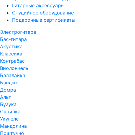
Гитарные аксессуары
Студийное оборудование
Подарочные сертификаты
Электрогитара
Бас-гитара
Акустика
Классика
Контрабас
Виолончель
Балалайка
Банджо
Домра
Альт
Бузука
Скрипка
Укулеле
Мандолина
Поштучно