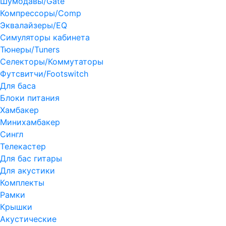
Шумодавы/Gate
Компрессоры/Comp
Эквалайзеры/EQ
Симуляторы кабинета
Тюнеры/Tuners
Селекторы/Коммутаторы
Футсвитчи/Footswitch
Для баса
Блоки питания
Хамбакер
Минихамбакер
Сингл
Телекастер
Для бас гитары
Для акустики
Комплекты
Рамки
Крышки
Акустические