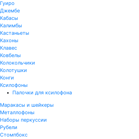
Гуиро
Джембе
Кабасы
Калимбы
Кастаньеты
Кахоны
Клавес
Ковбелы
Колокольчики
Колотушки
Конги
Ксилофоны
Палочки для ксилофона
Маракасы и шейкеры
Металлофоны
Наборы перкуссии
Рубели
Стомпбокс