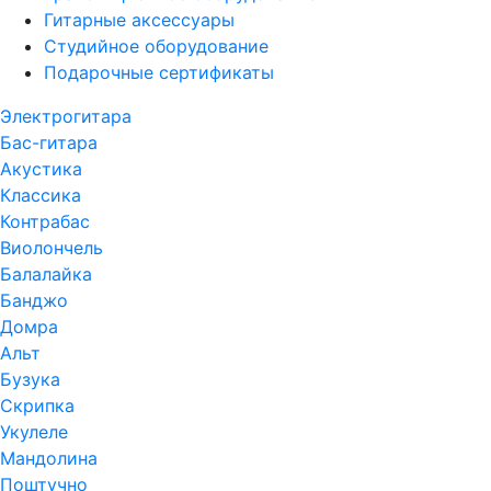
Гитарные аксессуары
Студийное оборудование
Подарочные сертификаты
Электрогитара
Бас-гитара
Акустика
Классика
Контрабас
Виолончель
Балалайка
Банджо
Домра
Альт
Бузука
Скрипка
Укулеле
Мандолина
Поштучно