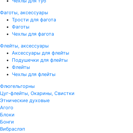
Чехлы для туб
Фаготы, аксессуары
Трости для фагота
Фаготы
Чехлы для фагота
Флейты, аксессуары
Аксессуары для флейты
Подушечки для флейты
Флейты
Чехлы для флейты
Флюгельгорны
Цуг-флейты, Окарины, Свистки
Этнические духовые
Агого
Блоки
Бонги
Вибраслэп