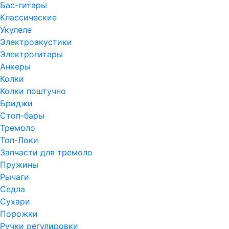
Бас-гитары
Классические
Укулеле
Электроакустики
Электрогитары
Анкеры
Колки
Колки поштучно
Бриджи
Стоп-бары
Тремоло
Топ-Локи
Запчасти для тремоло
Пружины
Рычаги
Седла
Сухари
Порожки
Ручки регулировки