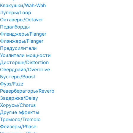
Квакушки/Wah-Wah
Луперы/Loop
Октаверы/Octaver
Педалборды
Фленджеры/Flanger
Флэнжеры/Flanger
Предусилители
Усилители мощности
Дисторшн/Distortion
Овердрайв/Overdrive
Бустеры/Boost
Фузз/Fuzz
Ревербераторы/Reverb
Задержка/Delay
Хорусы/Chorus
Другие эффекты
Тремоло/Tremolo
Фейзеры/Phase