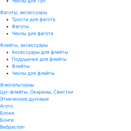
Чехлы для туб
Фаготы, аксессуары
Трости для фагота
Фаготы
Чехлы для фагота
Флейты, аксессуары
Аксессуары для флейты
Подушечки для флейты
Флейты
Чехлы для флейты
Флюгельгорны
Цуг-флейты, Окарины, Свистки
Этнические духовые
Агого
Блоки
Бонги
Вибраслэп