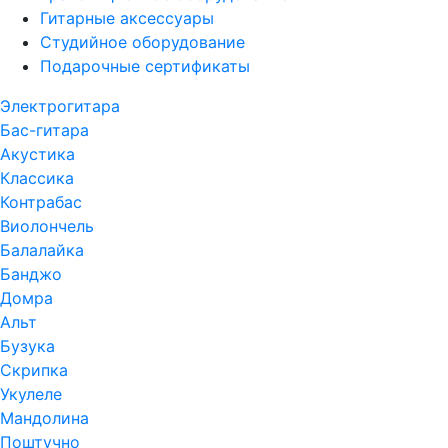
Гитарные аксессуары
Студийное оборудование
Подарочные сертификаты
Электрогитара
Бас-гитара
Акустика
Классика
Контрабас
Виолончель
Балалайка
Банджо
Домра
Альт
Бузука
Скрипка
Укулеле
Мандолина
Поштучно