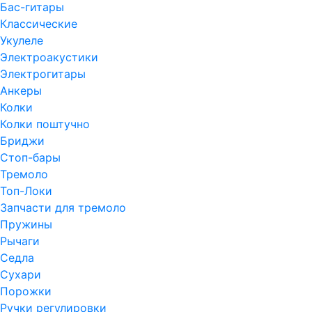
Бас-гитары
Классические
Укулеле
Электроакустики
Электрогитары
Анкеры
Колки
Колки поштучно
Бриджи
Стоп-бары
Тремоло
Топ-Локи
Запчасти для тремоло
Пружины
Рычаги
Седла
Сухари
Порожки
Ручки регулировки