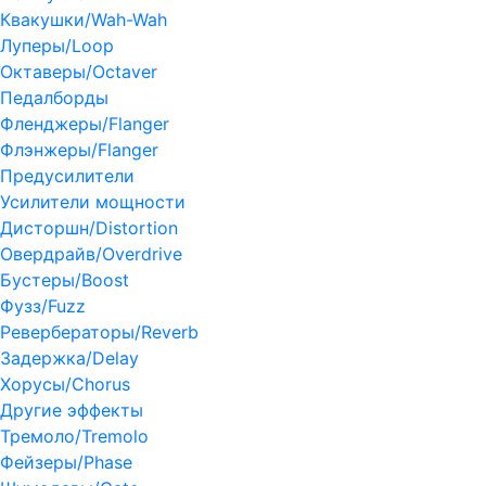
Квакушки/Wah-Wah
Луперы/Loop
Октаверы/Octaver
Педалборды
Фленджеры/Flanger
Флэнжеры/Flanger
Предусилители
Усилители мощности
Дисторшн/Distortion
Овердрайв/Overdrive
Бустеры/Boost
Фузз/Fuzz
Ревербераторы/Reverb
Задержка/Delay
Хорусы/Chorus
Другие эффекты
Тремоло/Tremolo
Фейзеры/Phase