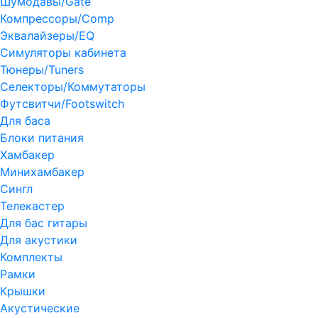
Шумодавы/Gate
Компрессоры/Comp
Эквалайзеры/EQ
Симуляторы кабинета
Тюнеры/Tuners
Селекторы/Коммутаторы
Футсвитчи/Footswitch
Для баса
Блоки питания
Хамбакер
Минихамбакер
Сингл
Телекастер
Для бас гитары
Для акустики
Комплекты
Рамки
Крышки
Акустические