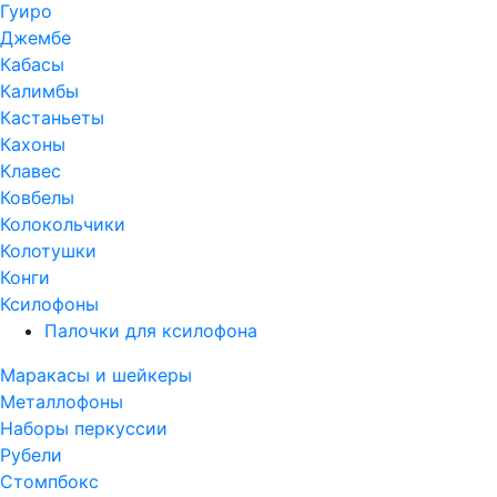
Гуиро
Джембе
Кабасы
Калимбы
Кастаньеты
Кахоны
Клавес
Ковбелы
Колокольчики
Колотушки
Конги
Ксилофоны
Палочки для ксилофона
Маракасы и шейкеры
Металлофоны
Наборы перкуссии
Рубели
Стомпбокс