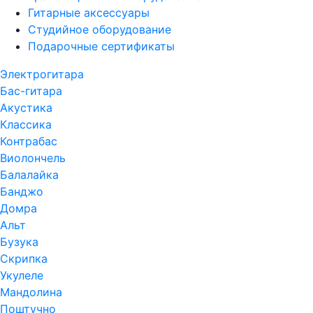
Гитарные аксессуары
Студийное оборудование
Подарочные сертификаты
Электрогитара
Бас-гитара
Акустика
Классика
Контрабас
Виолончель
Балалайка
Банджо
Домра
Альт
Бузука
Скрипка
Укулеле
Мандолина
Поштучно