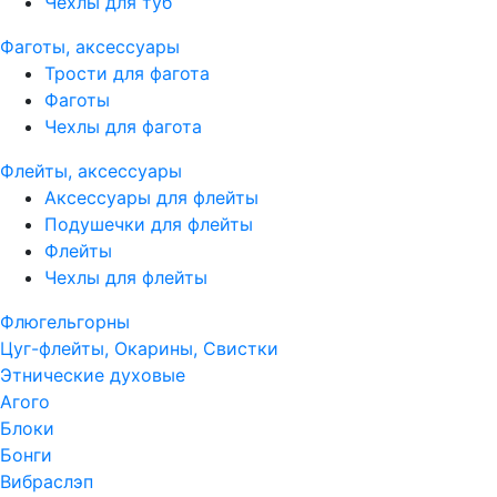
Чехлы для туб
Фаготы, аксессуары
Трости для фагота
Фаготы
Чехлы для фагота
Флейты, аксессуары
Аксессуары для флейты
Подушечки для флейты
Флейты
Чехлы для флейты
Флюгельгорны
Цуг-флейты, Окарины, Свистки
Этнические духовые
Агого
Блоки
Бонги
Вибраслэп