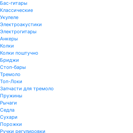
Бас-гитары
Классические
Укулеле
Электроакустики
Электрогитары
Анкеры
Колки
Колки поштучно
Бриджи
Стоп-бары
Тремоло
Топ-Локи
Запчасти для тремоло
Пружины
Рычаги
Седла
Сухари
Порожки
Ручки регулировки