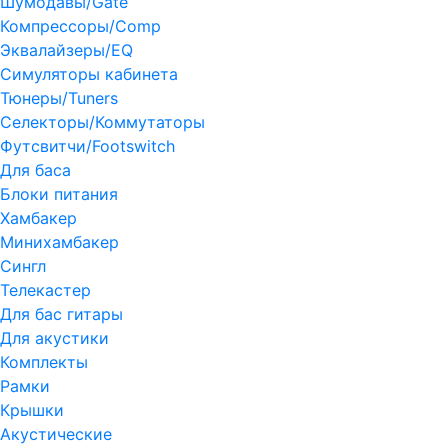
Шумодавы/Gate
Компрессоры/Comp
Эквалайзеры/EQ
Симуляторы кабинета
Тюнеры/Tuners
Селекторы/Коммутаторы
Футсвитчи/Footswitch
Для баса
Блоки питания
Хамбакер
Минихамбакер
Сингл
Телекастер
Для бас гитары
Для акустики
Комплекты
Рамки
Крышки
Акустические