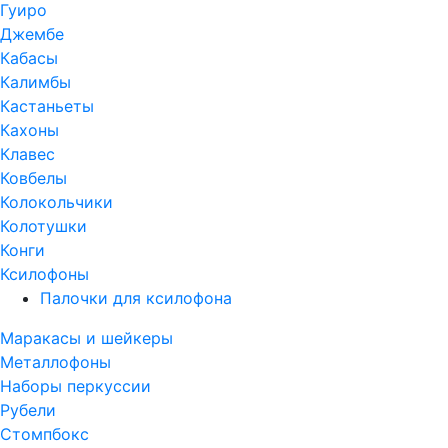
Гуиро
Джембе
Кабасы
Калимбы
Кастаньеты
Кахоны
Клавес
Ковбелы
Колокольчики
Колотушки
Конги
Ксилофоны
Палочки для ксилофона
Маракасы и шейкеры
Металлофоны
Наборы перкуссии
Рубели
Стомпбокс