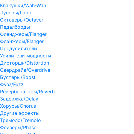
Квакушки/Wah-Wah
Луперы/Loop
Октаверы/Octaver
Педалборды
Фленджеры/Flanger
Флэнжеры/Flanger
Предусилители
Усилители мощности
Дисторшн/Distortion
Овердрайв/Overdrive
Бустеры/Boost
Фузз/Fuzz
Ревербераторы/Reverb
Задержка/Delay
Хорусы/Chorus
Другие эффекты
Тремоло/Tremolo
Фейзеры/Phase