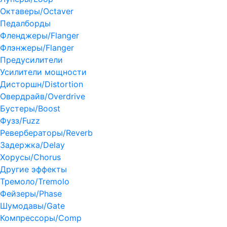
Октаверы/Octaver
Педалборды
Фленджеры/Flanger
Флэнжеры/Flanger
Предусилители
Усилители мощности
Дисторшн/Distortion
Овердрайв/Overdrive
Бустеры/Boost
Фузз/Fuzz
Ревербераторы/Reverb
Задержка/Delay
Хорусы/Chorus
Другие эффекты
Тремоло/Tremolo
Фейзеры/Phase
Шумодавы/Gate
Компрессоры/Comp