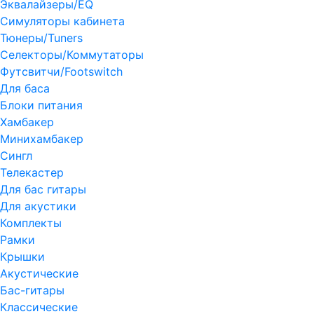
Эквалайзеры/EQ
Симуляторы кабинета
Тюнеры/Tuners
Селекторы/Коммутаторы
Футсвитчи/Footswitch
Для баса
Блоки питания
Хамбакер
Минихамбакер
Сингл
Телекастер
Для бас гитары
Для акустики
Комплекты
Рамки
Крышки
Акустические
Бас-гитары
Классические