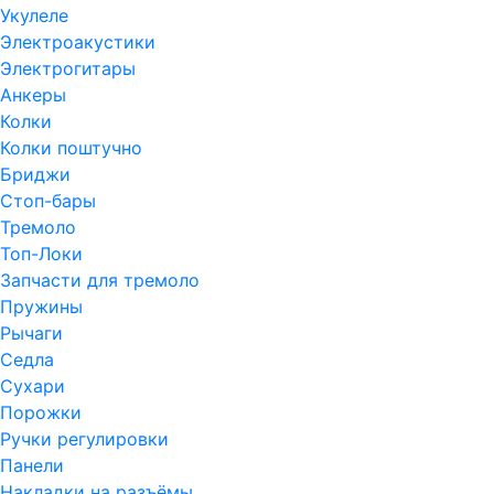
Укулеле
Электроакустики
Электрогитары
Анкеры
Колки
Колки поштучно
Бриджи
Стоп-бары
Тремоло
Топ-Локи
Запчасти для тремоло
Пружины
Рычаги
Седла
Сухари
Порожки
Ручки регулировки
Панели
Накладки на разъёмы