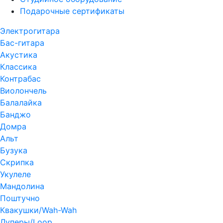
Подарочные сертификаты
Электрогитара
Бас-гитара
Акустика
Классика
Контрабас
Виолончель
Балалайка
Банджо
Домра
Альт
Бузука
Скрипка
Укулеле
Мандолина
Поштучно
Квакушки/Wah-Wah
Луперы/Loop