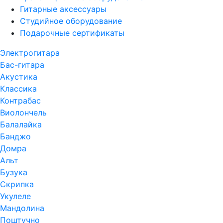
Гитарные аксессуары
Студийное оборудование
Подарочные сертификаты
Электрогитара
Бас-гитара
Акустика
Классика
Контрабас
Виолончель
Балалайка
Банджо
Домра
Альт
Бузука
Скрипка
Укулеле
Мандолина
Поштучно