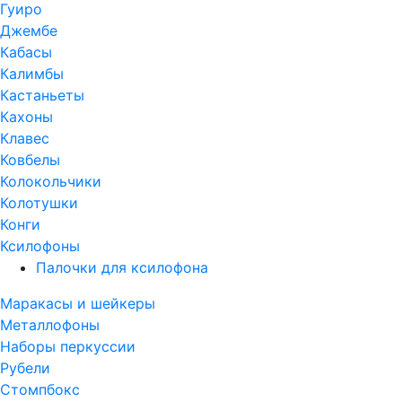
Гуиро
Джембе
Кабасы
Калимбы
Кастаньеты
Кахоны
Клавес
Ковбелы
Колокольчики
Колотушки
Конги
Ксилофоны
Палочки для ксилофона
Маракасы и шейкеры
Металлофоны
Наборы перкуссии
Рубели
Стомпбокс