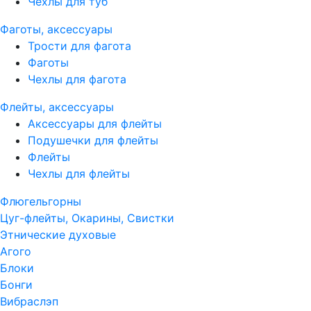
Чехлы для туб
Фаготы, аксессуары
Трости для фагота
Фаготы
Чехлы для фагота
Флейты, аксессуары
Аксессуары для флейты
Подушечки для флейты
Флейты
Чехлы для флейты
Флюгельгорны
Цуг-флейты, Окарины, Свистки
Этнические духовые
Агого
Блоки
Бонги
Вибраслэп