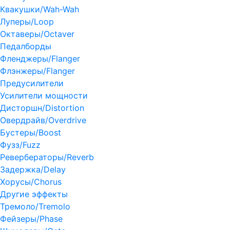
Квакушки/Wah-Wah
Луперы/Loop
Октаверы/Octaver
Педалборды
Фленджеры/Flanger
Флэнжеры/Flanger
Предусилители
Усилители мощности
Дисторшн/Distortion
Овердрайв/Overdrive
Бустеры/Boost
Фузз/Fuzz
Ревербераторы/Reverb
Задержка/Delay
Хорусы/Chorus
Другие эффекты
Тремоло/Tremolo
Фейзеры/Phase