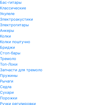
Бас-гитары
Классические
Укулеле
Электроакустики
Электрогитары
Анкеры
Колки
Колки поштучно
Бриджи
Стоп-бары
Тремоло
Топ-Локи
Запчасти для тремоло
Пружины
Рычаги
Седла
Сухари
Порожки
Ручки регулировки