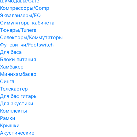
Шумодавы/Gate
Компрессоры/Comp
Эквалайзеры/EQ
Симуляторы кабинета
Тюнеры/Tuners
Селекторы/Коммутаторы
Футсвитчи/Footswitch
Для баса
Блоки питания
Хамбакер
Минихамбакер
Сингл
Телекастер
Для бас гитары
Для акустики
Комплекты
Рамки
Крышки
Акустические