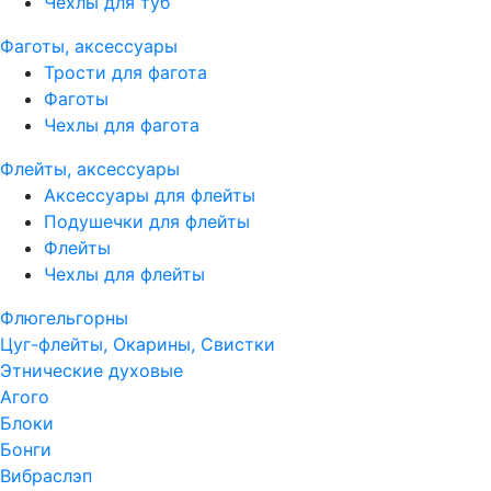
Чехлы для туб
Фаготы, аксессуары
Трости для фагота
Фаготы
Чехлы для фагота
Флейты, аксессуары
Аксессуары для флейты
Подушечки для флейты
Флейты
Чехлы для флейты
Флюгельгорны
Цуг-флейты, Окарины, Свистки
Этнические духовые
Агого
Блоки
Бонги
Вибраслэп