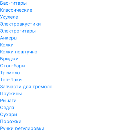
Бас-гитары
Классические
Укулеле
Электроакустики
Электрогитары
Анкеры
Колки
Колки поштучно
Бриджи
Стоп-бары
Тремоло
Топ-Локи
Запчасти для тремоло
Пружины
Рычаги
Седла
Сухари
Порожки
Ручки регулировки