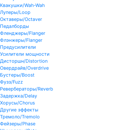
Квакушки/Wah-Wah
Луперы/Loop
Октаверы/Octaver
Педалборды
Фленджеры/Flanger
Флэнжеры/Flanger
Предусилители
Усилители мощности
Дисторшн/Distortion
Овердрайв/Overdrive
Бустеры/Boost
Фузз/Fuzz
Ревербераторы/Reverb
Задержка/Delay
Хорусы/Chorus
Другие эффекты
Тремоло/Tremolo
Фейзеры/Phase