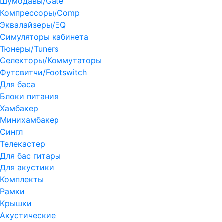
Шумодавы/Gate
Компрессоры/Comp
Эквалайзеры/EQ
Симуляторы кабинета
Тюнеры/Tuners
Селекторы/Коммутаторы
Футсвитчи/Footswitch
Для баса
Блоки питания
Хамбакер
Минихамбакер
Сингл
Телекастер
Для бас гитары
Для акустики
Комплекты
Рамки
Крышки
Акустические