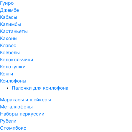
Гуиро
Джембе
Кабасы
Калимбы
Кастаньеты
Кахоны
Клавес
Ковбелы
Колокольчики
Колотушки
Конги
Ксилофоны
Палочки для ксилофона
Маракасы и шейкеры
Металлофоны
Наборы перкуссии
Рубели
Стомпбокс