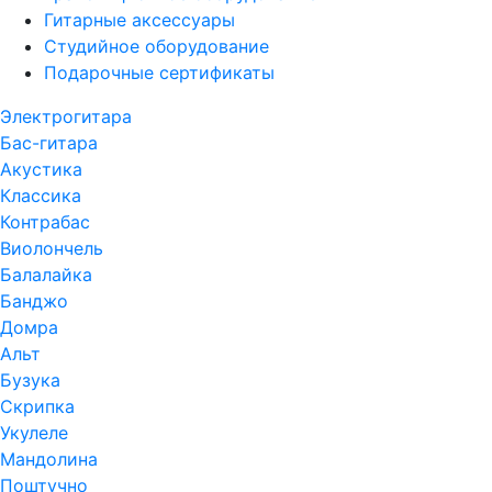
Гитарные аксессуары
Студийное оборудование
Подарочные сертификаты
Электрогитара
Бас-гитара
Акустика
Классика
Контрабас
Виолончель
Балалайка
Банджо
Домра
Альт
Бузука
Скрипка
Укулеле
Мандолина
Поштучно