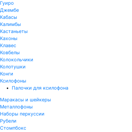
Гуиро
Джембе
Кабасы
Калимбы
Кастаньеты
Кахоны
Клавес
Ковбелы
Колокольчики
Колотушки
Конги
Ксилофоны
Палочки для ксилофона
Маракасы и шейкеры
Металлофоны
Наборы перкуссии
Рубели
Стомпбокс