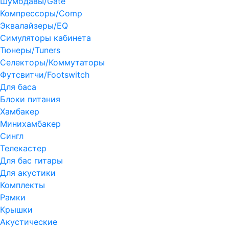
Шумодавы/Gate
Компрессоры/Comp
Эквалайзеры/EQ
Симуляторы кабинета
Тюнеры/Tuners
Селекторы/Коммутаторы
Футсвитчи/Footswitch
Для баса
Блоки питания
Хамбакер
Минихамбакер
Сингл
Телекастер
Для бас гитары
Для акустики
Комплекты
Рамки
Крышки
Акустические