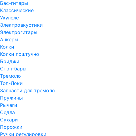
Бас-гитары
Классические
Укулеле
Электроакустики
Электрогитары
Анкеры
Колки
Колки поштучно
Бриджи
Стоп-бары
Тремоло
Топ-Локи
Запчасти для тремоло
Пружины
Рычаги
Седла
Сухари
Порожки
Ручки регулировки