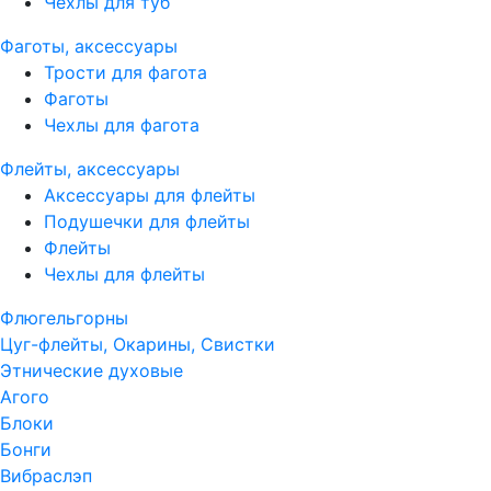
Чехлы для туб
Фаготы, аксессуары
Трости для фагота
Фаготы
Чехлы для фагота
Флейты, аксессуары
Аксессуары для флейты
Подушечки для флейты
Флейты
Чехлы для флейты
Флюгельгорны
Цуг-флейты, Окарины, Свистки
Этнические духовые
Агого
Блоки
Бонги
Вибраслэп