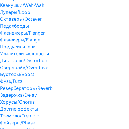
Квакушки/Wah-Wah
Луперы/Loop
Октаверы/Octaver
Педалборды
Фленджеры/Flanger
Флэнжеры/Flanger
Предусилители
Усилители мощности
Дисторшн/Distortion
Овердрайв/Overdrive
Бустеры/Boost
Фузз/Fuzz
Ревербераторы/Reverb
Задержка/Delay
Хорусы/Chorus
Другие эффекты
Тремоло/Tremolo
Фейзеры/Phase