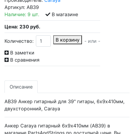
Производитель:
Caraya
Артикул:
AB39
Наличие:
9 шт.
В магазине
Цена:
230
руб.
В корзину
Количество:
- или -
В заметки
В сравнения
Описание
AB39 Анкер гитарный для 39" гитары, 6х9х410мм,
двухсторонний, Caraya
Анкер Caraya гитарный 6х9х410мм (AB39) в
магазине PartsAndStrings по доступной цене. Вы