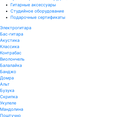
Гитарные аксессуары
Студийное оборудование
Подарочные сертификаты
Электрогитара
Бас-гитара
Акустика
Классика
Контрабас
Виолончель
Балалайка
Банджо
Домра
Альт
Бузука
Скрипка
Укулеле
Мандолина
Поштучно