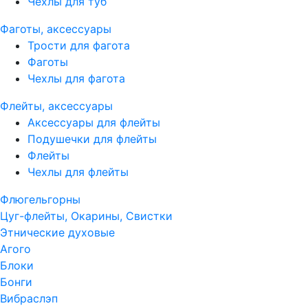
Чехлы для туб
Фаготы, аксессуары
Трости для фагота
Фаготы
Чехлы для фагота
Флейты, аксессуары
Аксессуары для флейты
Подушечки для флейты
Флейты
Чехлы для флейты
Флюгельгорны
Цуг-флейты, Окарины, Свистки
Этнические духовые
Агого
Блоки
Бонги
Вибраслэп