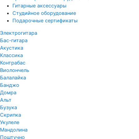
Гитарные аксессуары
Студийное оборудование
Подарочные сертификаты
Электрогитара
Бас-гитара
Акустика
Классика
Контрабас
Виолончель
Балалайка
Банджо
Домра
Альт
Бузука
Скрипка
Укулеле
Мандолина
Поштучно