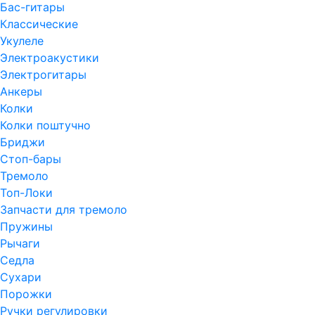
Бас-гитары
Классические
Укулеле
Электроакустики
Электрогитары
Анкеры
Колки
Колки поштучно
Бриджи
Стоп-бары
Тремоло
Топ-Локи
Запчасти для тремоло
Пружины
Рычаги
Седла
Сухари
Порожки
Ручки регулировки