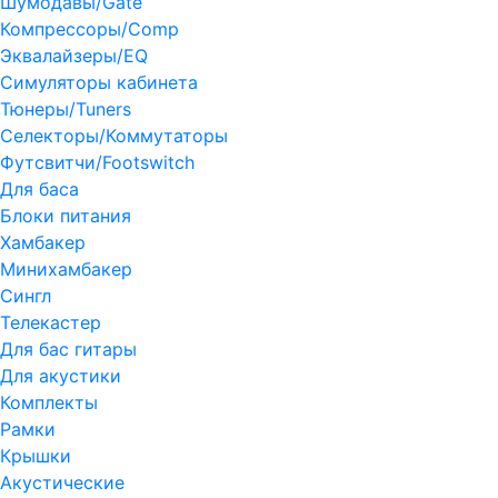
Шумодавы/Gate
Компрессоры/Comp
Эквалайзеры/EQ
Симуляторы кабинета
Тюнеры/Tuners
Селекторы/Коммутаторы
Футсвитчи/Footswitch
Для баса
Блоки питания
Хамбакер
Минихамбакер
Сингл
Телекастер
Для бас гитары
Для акустики
Комплекты
Рамки
Крышки
Акустические