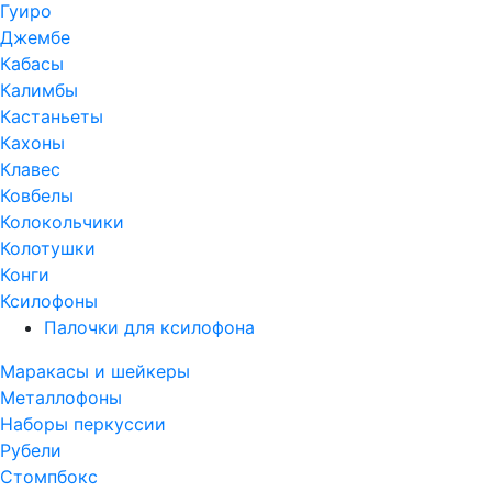
Гуиро
Джембе
Кабасы
Калимбы
Кастаньеты
Кахоны
Клавес
Ковбелы
Колокольчики
Колотушки
Конги
Ксилофоны
Палочки для ксилофона
Маракасы и шейкеры
Металлофоны
Наборы перкуссии
Рубели
Стомпбокс