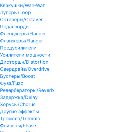
Квакушки/Wah-Wah
Луперы/Loop
Октаверы/Octaver
Педалборды
Фленджеры/Flanger
Флэнжеры/Flanger
Предусилители
Усилители мощности
Дисторшн/Distortion
Овердрайв/Overdrive
Бустеры/Boost
Фузз/Fuzz
Ревербераторы/Reverb
Задержка/Delay
Хорусы/Chorus
Другие эффекты
Тремоло/Tremolo
Фейзеры/Phase