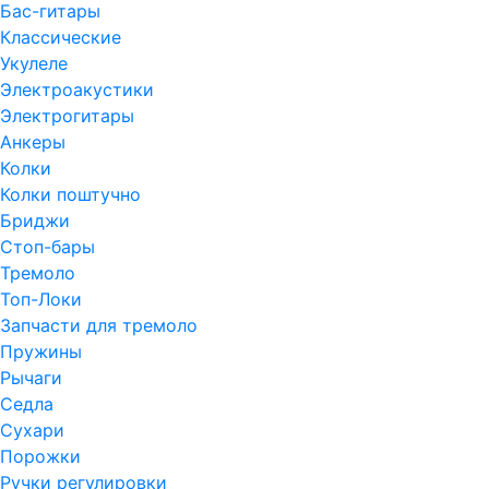
Бас-гитары
Классические
Укулеле
Электроакустики
Электрогитары
Анкеры
Колки
Колки поштучно
Бриджи
Стоп-бары
Тремоло
Топ-Локи
Запчасти для тремоло
Пружины
Рычаги
Седла
Сухари
Порожки
Ручки регулировки