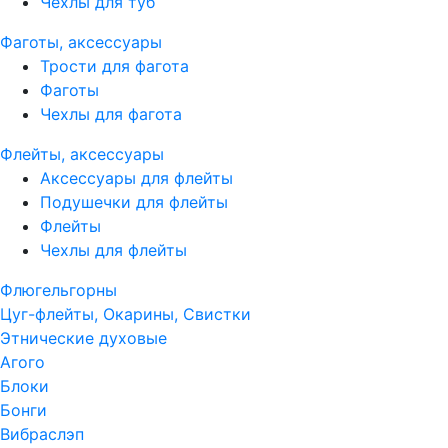
Чехлы для туб
Фаготы, аксессуары
Трости для фагота
Фаготы
Чехлы для фагота
Флейты, аксессуары
Аксессуары для флейты
Подушечки для флейты
Флейты
Чехлы для флейты
Флюгельгорны
Цуг-флейты, Окарины, Свистки
Этнические духовые
Агого
Блоки
Бонги
Вибраслэп