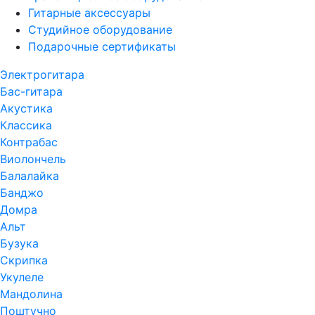
Гитарные аксессуары
Студийное оборудование
Подарочные сертификаты
Электрогитара
Бас-гитара
Акустика
Классика
Контрабас
Виолончель
Балалайка
Банджо
Домра
Альт
Бузука
Скрипка
Укулеле
Мандолина
Поштучно