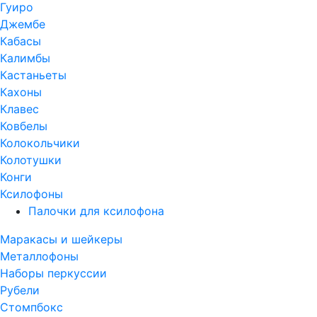
Гуиро
Джембе
Кабасы
Калимбы
Кастаньеты
Кахоны
Клавес
Ковбелы
Колокольчики
Колотушки
Конги
Ксилофоны
Палочки для ксилофона
Маракасы и шейкеры
Металлофоны
Наборы перкуссии
Рубели
Стомпбокс