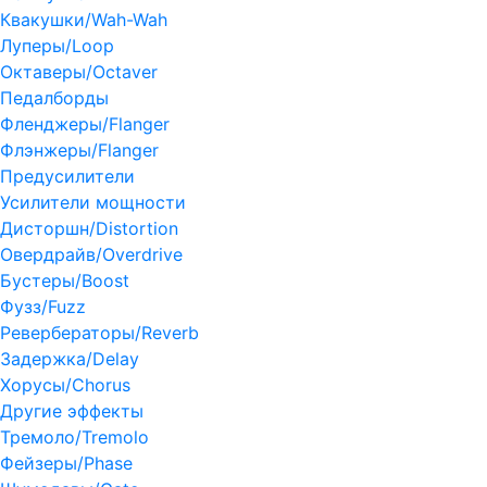
Квакушки/Wah-Wah
Луперы/Loop
Октаверы/Octaver
Педалборды
Фленджеры/Flanger
Флэнжеры/Flanger
Предусилители
Усилители мощности
Дисторшн/Distortion
Овердрайв/Overdrive
Бустеры/Boost
Фузз/Fuzz
Ревербераторы/Reverb
Задержка/Delay
Хорусы/Chorus
Другие эффекты
Тремоло/Tremolo
Фейзеры/Phase