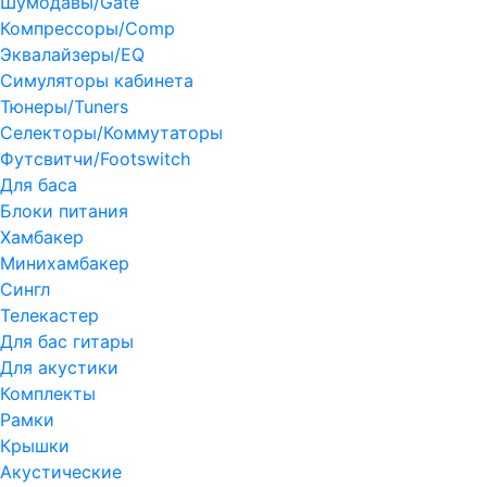
Шумодавы/Gate
Компрессоры/Comp
Эквалайзеры/EQ
Симуляторы кабинета
Тюнеры/Tuners
Селекторы/Коммутаторы
Футсвитчи/Footswitch
Для баса
Блоки питания
Хамбакер
Минихамбакер
Сингл
Телекастер
Для бас гитары
Для акустики
Комплекты
Рамки
Крышки
Акустические