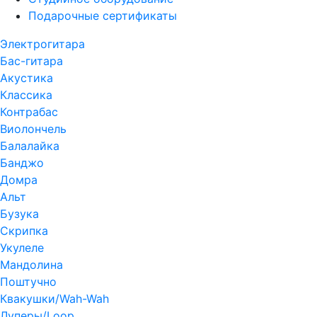
Подарочные сертификаты
Электрогитара
Бас-гитара
Акустика
Классика
Контрабас
Виолончель
Балалайка
Банджо
Домра
Альт
Бузука
Скрипка
Укулеле
Мандолина
Поштучно
Квакушки/Wah-Wah
Луперы/Loop