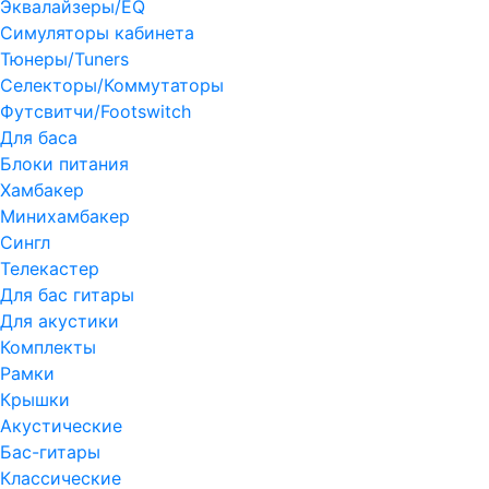
Эквалайзеры/EQ
Симуляторы кабинета
Тюнеры/Tuners
Селекторы/Коммутаторы
Футсвитчи/Footswitch
Для баса
Блоки питания
Хамбакер
Минихамбакер
Сингл
Телекастер
Для бас гитары
Для акустики
Комплекты
Рамки
Крышки
Акустические
Бас-гитары
Классические