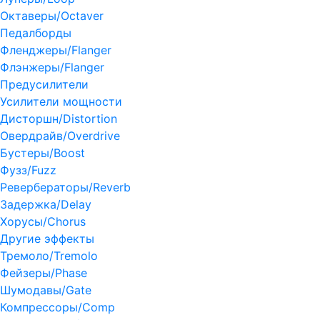
Октаверы/Octaver
Педалборды
Фленджеры/Flanger
Флэнжеры/Flanger
Предусилители
Усилители мощности
Дисторшн/Distortion
Овердрайв/Overdrive
Бустеры/Boost
Фузз/Fuzz
Ревербераторы/Reverb
Задержка/Delay
Хорусы/Chorus
Другие эффекты
Тремоло/Tremolo
Фейзеры/Phase
Шумодавы/Gate
Компрессоры/Comp