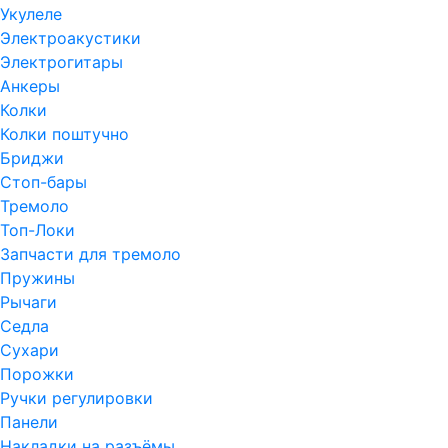
Укулеле
Электроакустики
Электрогитары
Анкеры
Колки
Колки поштучно
Бриджи
Стоп-бары
Тремоло
Топ-Локи
Запчасти для тремоло
Пружины
Рычаги
Седла
Сухари
Порожки
Ручки регулировки
Панели
Накладки на разъёмы