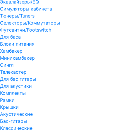
Эквалайзеры/EQ
Симуляторы кабинета
Тюнеры/Tuners
Селекторы/Коммутаторы
Футсвитчи/Footswitch
Для баса
Блоки питания
Хамбакер
Минихамбакер
Сингл
Телекастер
Для бас гитары
Для акустики
Комплекты
Рамки
Крышки
Акустические
Бас-гитары
Классические