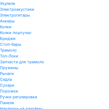
Укулеле
Электроакустики
Электрогитары
Анкеры
Колки
Колки поштучно
Бриджи
Стоп-бары
Тремоло
Топ-Локи
Запчасти для тремоло
Пружины
Рычаги
Седла
Сухари
Порожки
Ручки регулировки
Панели
Накладки на разъёмы