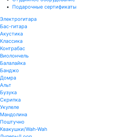
Подарочные сертификаты
Электрогитара
Бас-гитара
Акустика
Классика
Контрабас
Виолончель
Балалайка
Банджо
Домра
Альт
Бузука
Скрипка
Укулеле
Мандолина
Поштучно
Квакушки/Wah-Wah
Луперы/Loop