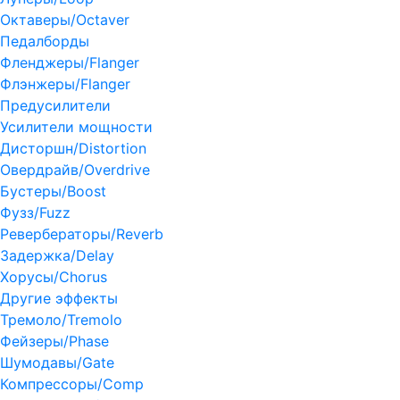
Октаверы/Octaver
Педалборды
Фленджеры/Flanger
Флэнжеры/Flanger
Предусилители
Усилители мощности
Дисторшн/Distortion
Овердрайв/Overdrive
Бустеры/Boost
Фузз/Fuzz
Ревербераторы/Reverb
Задержка/Delay
Хорусы/Chorus
Другие эффекты
Тремоло/Tremolo
Фейзеры/Phase
Шумодавы/Gate
Компрессоры/Comp