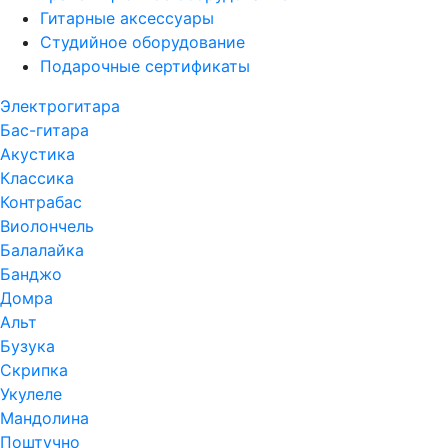
Гитарные аксессуары
Студийное оборудование
Подарочные сертификаты
Электрогитара
Бас-гитара
Акустика
Классика
Контрабас
Виолончель
Балалайка
Банджо
Домра
Альт
Бузука
Скрипка
Укулеле
Мандолина
Поштучно