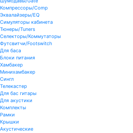
Шумодавы/Gate
Компрессоры/Comp
Эквалайзеры/EQ
Симуляторы кабинета
Тюнеры/Tuners
Селекторы/Коммутаторы
Футсвитчи/Footswitch
Для баса
Блоки питания
Хамбакер
Минихамбакер
Сингл
Телекастер
Для бас гитары
Для акустики
Комплекты
Рамки
Крышки
Акустические