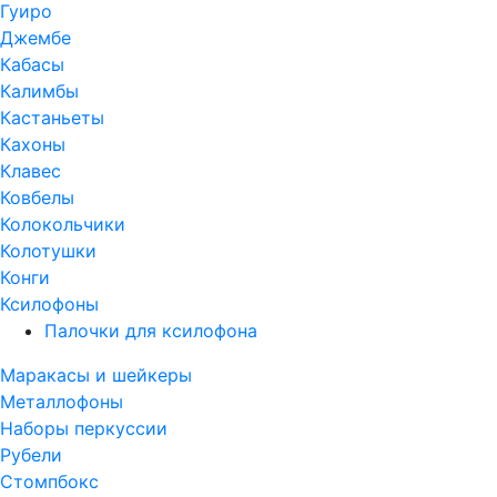
Гуиро
Джембе
Кабасы
Калимбы
Кастаньеты
Кахоны
Клавес
Ковбелы
Колокольчики
Колотушки
Конги
Ксилофоны
Палочки для ксилофона
Маракасы и шейкеры
Металлофоны
Наборы перкуссии
Рубели
Стомпбокс