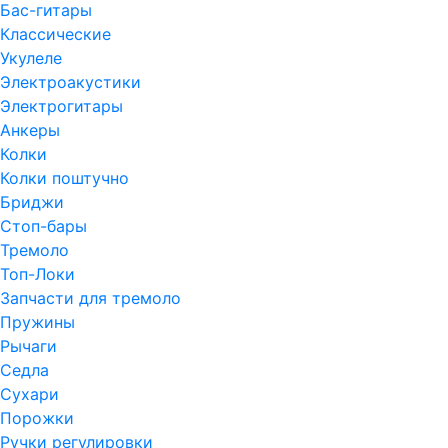
Бас-гитары
Классические
Укулеле
Электроакустики
Электрогитары
Анкеры
Колки
Колки поштучно
Бриджи
Стоп-бары
Тремоло
Топ-Локи
Запчасти для тремоло
Пружины
Рычаги
Седла
Сухари
Порожки
Ручки регулировки