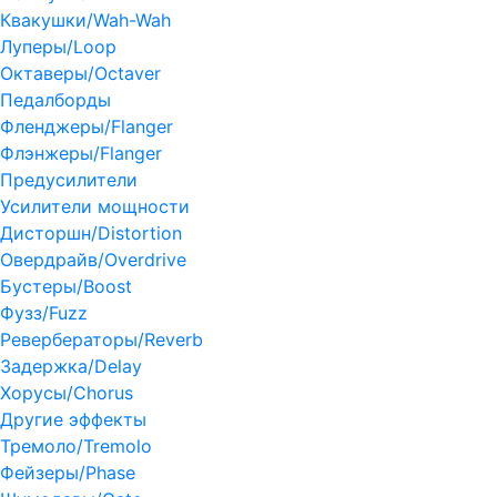
Квакушки/Wah-Wah
Луперы/Loop
Октаверы/Octaver
Педалборды
Фленджеры/Flanger
Флэнжеры/Flanger
Предусилители
Усилители мощности
Дисторшн/Distortion
Овердрайв/Overdrive
Бустеры/Boost
Фузз/Fuzz
Ревербераторы/Reverb
Задержка/Delay
Хорусы/Chorus
Другие эффекты
Тремоло/Tremolo
Фейзеры/Phase