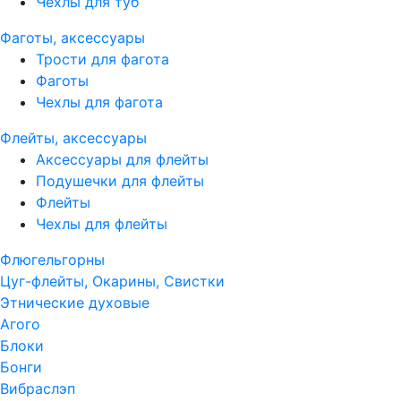
Чехлы для туб
Фаготы, аксессуары
Трости для фагота
Фаготы
Чехлы для фагота
Флейты, аксессуары
Аксессуары для флейты
Подушечки для флейты
Флейты
Чехлы для флейты
Флюгельгорны
Цуг-флейты, Окарины, Свистки
Этнические духовые
Агого
Блоки
Бонги
Вибраслэп