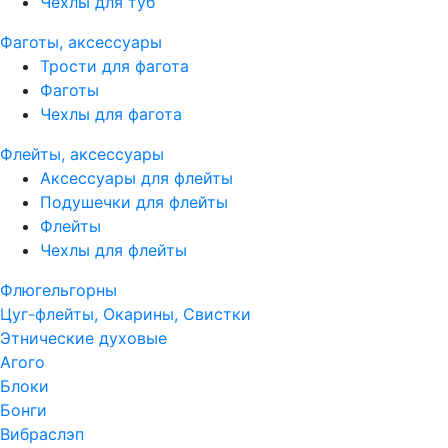
Чехлы для туб
Фаготы, аксессуары
Трости для фагота
Фаготы
Чехлы для фагота
Флейты, аксессуары
Аксессуары для флейты
Подушечки для флейты
Флейты
Чехлы для флейты
Флюгельгорны
Цуг-флейты, Окарины, Свистки
Этнические духовые
Агого
Блоки
Бонги
Вибраслэп