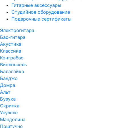
Гитарные аксессуары
Студийное оборудование
Подарочные сертификаты
Электрогитара
Бас-гитара
Акустика
Классика
Контрабас
Виолончель
Балалайка
Банджо
Домра
Альт
Бузука
Скрипка
Укулеле
Мандолина
Поштучно