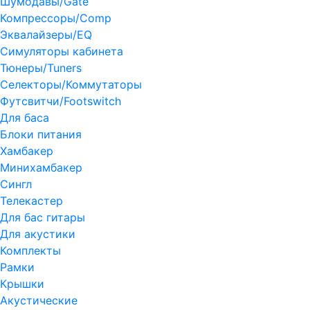
Шумодавы/Gate
Компрессоры/Comp
Эквалайзеры/EQ
Симуляторы кабинета
Тюнеры/Tuners
Селекторы/Коммутаторы
Футсвитчи/Footswitch
Для баса
Блоки питания
Хамбакер
Минихамбакер
Сингл
Телекастер
Для бас гитары
Для акустики
Комплекты
Рамки
Крышки
Акустические