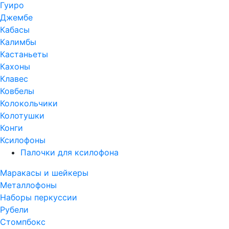
Гуиро
Джембе
Кабасы
Калимбы
Кастаньеты
Кахоны
Клавес
Ковбелы
Колокольчики
Колотушки
Конги
Ксилофоны
Палочки для ксилофона
Маракасы и шейкеры
Металлофоны
Наборы перкуссии
Рубели
Стомпбокс