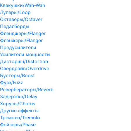
Квакушки/Wah-Wah
Луперы/Loop
Октаверы/Octaver
Педалборды
Фленджеры/Flanger
Флэнжеры/Flanger
Предусилители
Усилители мощности
Дисторшн/Distortion
Овердрайв/Overdrive
Бустеры/Boost
Фузз/Fuzz
Ревербераторы/Reverb
Задержка/Delay
Хорусы/Chorus
Другие эффекты
Тремоло/Tremolo
Фейзеры/Phase