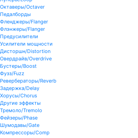
Октаверы/Octaver
Педалборды
Фленджеры/Flanger
Флэнжеры/Flanger
Предусилители
Усилители мощности
Дисторшн/Distortion
Овердрайв/Overdrive
Бустеры/Boost
Фузз/Fuzz
Ревербераторы/Reverb
Задержка/Delay
Хорусы/Chorus
Другие эффекты
Тремоло/Tremolo
Фейзеры/Phase
Шумодавы/Gate
Компрессоры/Comp