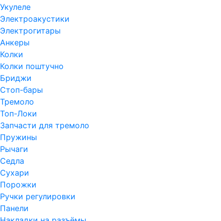
Укулеле
Электроакустики
Электрогитары
Анкеры
Колки
Колки поштучно
Бриджи
Стоп-бары
Тремоло
Топ-Локи
Запчасти для тремоло
Пружины
Рычаги
Седла
Сухари
Порожки
Ручки регулировки
Панели
Накладки на разъёмы