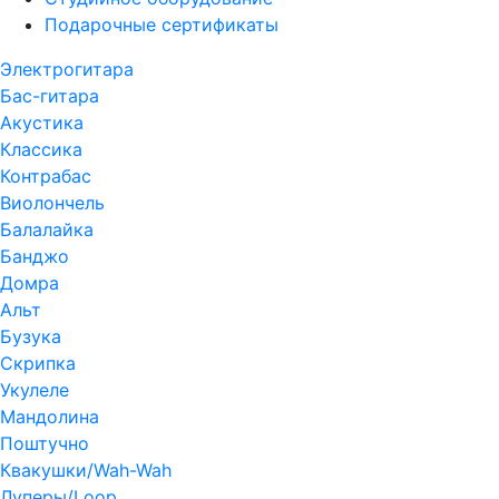
Подарочные сертификаты
Электрогитара
Бас-гитара
Акустика
Классика
Контрабас
Виолончель
Балалайка
Банджо
Домра
Альт
Бузука
Скрипка
Укулеле
Мандолина
Поштучно
Квакушки/Wah-Wah
Луперы/Loop