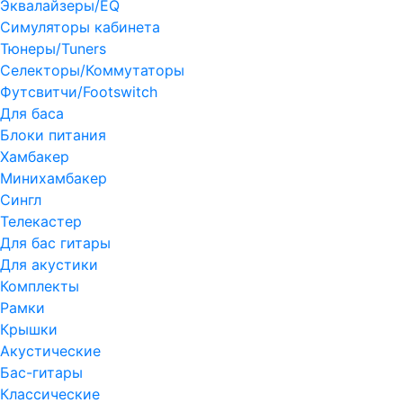
Эквалайзеры/EQ
Симуляторы кабинета
Тюнеры/Tuners
Селекторы/Коммутаторы
Футсвитчи/Footswitch
Для баса
Блоки питания
Хамбакер
Минихамбакер
Сингл
Телекастер
Для бас гитары
Для акустики
Комплекты
Рамки
Крышки
Акустические
Бас-гитары
Классические