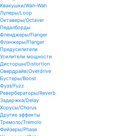
Квакушки/Wah-Wah
Луперы/Loop
Октаверы/Octaver
Педалборды
Фленджеры/Flanger
Флэнжеры/Flanger
Предусилители
Усилители мощности
Дисторшн/Distortion
Овердрайв/Overdrive
Бустеры/Boost
Фузз/Fuzz
Ревербераторы/Reverb
Задержка/Delay
Хорусы/Chorus
Другие эффекты
Тремоло/Tremolo
Фейзеры/Phase