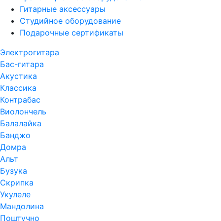
Гитарные аксессуары
Студийное оборудование
Подарочные сертификаты
Электрогитара
Бас-гитара
Акустика
Классика
Контрабас
Виолончель
Балалайка
Банджо
Домра
Альт
Бузука
Скрипка
Укулеле
Мандолина
Поштучно