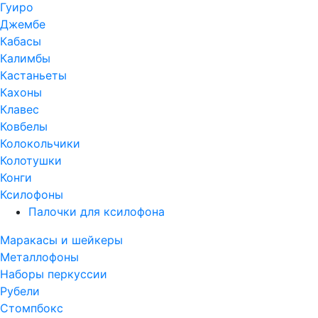
Гуиро
Джембе
Кабасы
Калимбы
Кастаньеты
Кахоны
Клавес
Ковбелы
Колокольчики
Колотушки
Конги
Ксилофоны
Палочки для ксилофона
Маракасы и шейкеры
Металлофоны
Наборы перкуссии
Рубели
Стомпбокс