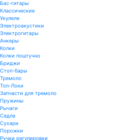
Бас-гитары
Классические
Укулеле
Электроакустики
Электрогитары
Анкеры
Колки
Колки поштучно
Бриджи
Стоп-бары
Тремоло
Топ-Локи
Запчасти для тремоло
Пружины
Рычаги
Седла
Сухари
Порожки
Ручки регулировки