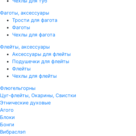
Чехлы для туб
Фаготы, аксессуары
Трости для фагота
Фаготы
Чехлы для фагота
Флейты, аксессуары
Аксессуары для флейты
Подушечки для флейты
Флейты
Чехлы для флейты
Флюгельгорны
Цуг-флейты, Окарины, Свистки
Этнические духовые
Агого
Блоки
Бонги
Вибраслэп