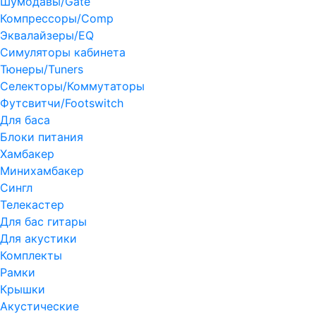
Шумодавы/Gate
Компрессоры/Comp
Эквалайзеры/EQ
Симуляторы кабинета
Тюнеры/Tuners
Селекторы/Коммутаторы
Футсвитчи/Footswitch
Для баса
Блоки питания
Хамбакер
Минихамбакер
Сингл
Телекастер
Для бас гитары
Для акустики
Комплекты
Рамки
Крышки
Акустические