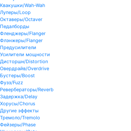
Квакушки/Wah-Wah
Луперы/Loop
Октаверы/Octaver
Педалборды
Фленджеры/Flanger
Флэнжеры/Flanger
Предусилители
Усилители мощности
Дисторшн/Distortion
Овердрайв/Overdrive
Бустеры/Boost
Фузз/Fuzz
Ревербераторы/Reverb
Задержка/Delay
Хорусы/Chorus
Другие эффекты
Тремоло/Tremolo
Фейзеры/Phase