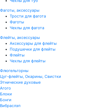
Чехлы для туб
Фаготы, аксессуары
Трости для фагота
Фаготы
Чехлы для фагота
Флейты, аксессуары
Аксессуары для флейты
Подушечки для флейты
Флейты
Чехлы для флейты
Флюгельгорны
Цуг-флейты, Окарины, Свистки
Этнические духовые
Агого
Блоки
Бонги
Вибраслэп