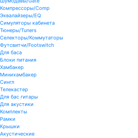
Шумодавы/Gate
Компрессоры/Comp
Эквалайзеры/EQ
Симуляторы кабинета
Тюнеры/Tuners
Селекторы/Коммутаторы
Футсвитчи/Footswitch
Для баса
Блоки питания
Хамбакер
Минихамбакер
Сингл
Телекастер
Для бас гитары
Для акустики
Комплекты
Рамки
Крышки
Акустические