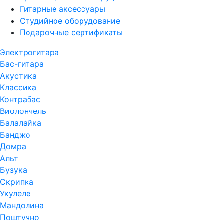
Гитарные аксессуары
Студийное оборудование
Подарочные сертификаты
Электрогитара
Бас-гитара
Акустика
Классика
Контрабас
Виолончель
Балалайка
Банджо
Домра
Альт
Бузука
Скрипка
Укулеле
Мандолина
Поштучно