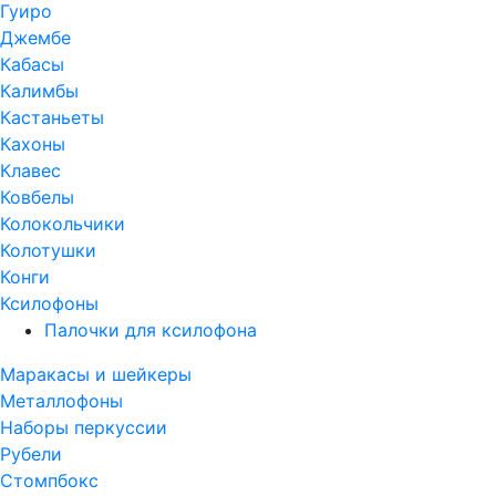
Гуиро
Джембе
Кабасы
Калимбы
Кастаньеты
Кахоны
Клавес
Ковбелы
Колокольчики
Колотушки
Конги
Ксилофоны
Палочки для ксилофона
Маракасы и шейкеры
Металлофоны
Наборы перкуссии
Рубели
Стомпбокс