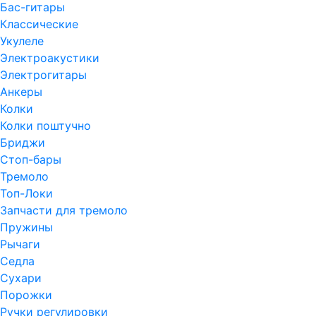
Бас-гитары
Классические
Укулеле
Электроакустики
Электрогитары
Анкеры
Колки
Колки поштучно
Бриджи
Стоп-бары
Тремоло
Топ-Локи
Запчасти для тремоло
Пружины
Рычаги
Седла
Сухари
Порожки
Ручки регулировки