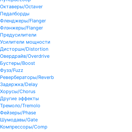
Октаверы/Octaver
Педалборды
Фленджеры/Flanger
Флэнжеры/Flanger
Предусилители
Усилители мощности
Дисторшн/Distortion
Овердрайв/Overdrive
Бустеры/Boost
Фузз/Fuzz
Ревербераторы/Reverb
Задержка/Delay
Хорусы/Chorus
Другие эффекты
Тремоло/Tremolo
Фейзеры/Phase
Шумодавы/Gate
Компрессоры/Comp