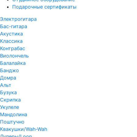
Подарочные сертификаты
Электрогитара
Бас-гитара
Акустика
Классика
Контрабас
Виолончель
Балалайка
Банджо
Домра
Альт
Бузука
Скрипка
Укулеле
Мандолина
Поштучно
Квакушки/Wah-Wah
Луперы/Loop