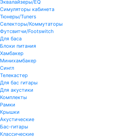
Эквалайзеры/EQ
Симуляторы кабинета
Тюнеры/Tuners
Селекторы/Коммутаторы
Футсвитчи/Footswitch
Для баса
Блоки питания
Хамбакер
Минихамбакер
Сингл
Телекастер
Для бас гитары
Для акустики
Комплекты
Рамки
Крышки
Акустические
Бас-гитары
Классические