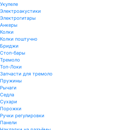
Укулеле
Электроакустики
Электрогитары
Анкеры
Колки
Колки поштучно
Бриджи
Стоп-бары
Тремоло
Топ-Локи
Запчасти для тремоло
Пружины
Рычаги
Седла
Сухари
Порожки
Ручки регулировки
Панели
Накладки на разъёмы