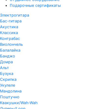
Подарочные сертификаты
Электрогитара
Бас-гитара
Акустика
Классика
Контрабас
Виолончель
Балалайка
Банджо
Домра
Альт
Бузука
Скрипка
Укулеле
Мандолина
Поштучно
Квакушки/Wah-Wah
Луперы/Loop