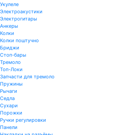
Укулеле
Электроакустики
Электрогитары
Анкеры
Колки
Колки поштучно
Бриджи
Стоп-бары
Тремоло
Топ-Локи
Запчасти для тремоло
Пружины
Рычаги
Седла
Сухари
Порожки
Ручки регулировки
Панели
Накладки на разъёмы