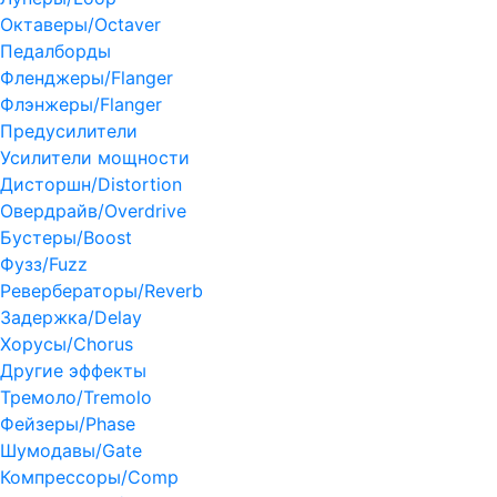
Октаверы/Octaver
Педалборды
Фленджеры/Flanger
Флэнжеры/Flanger
Предусилители
Усилители мощности
Дисторшн/Distortion
Овердрайв/Overdrive
Бустеры/Boost
Фузз/Fuzz
Ревербераторы/Reverb
Задержка/Delay
Хорусы/Chorus
Другие эффекты
Тремоло/Tremolo
Фейзеры/Phase
Шумодавы/Gate
Компрессоры/Comp