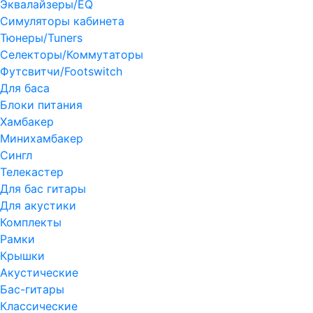
Эквалайзеры/EQ
Симуляторы кабинета
Тюнеры/Tuners
Селекторы/Коммутаторы
Футсвитчи/Footswitch
Для баса
Блоки питания
Хамбакер
Минихамбакер
Сингл
Телекастер
Для бас гитары
Для акустики
Комплекты
Рамки
Крышки
Акустические
Бас-гитары
Классические