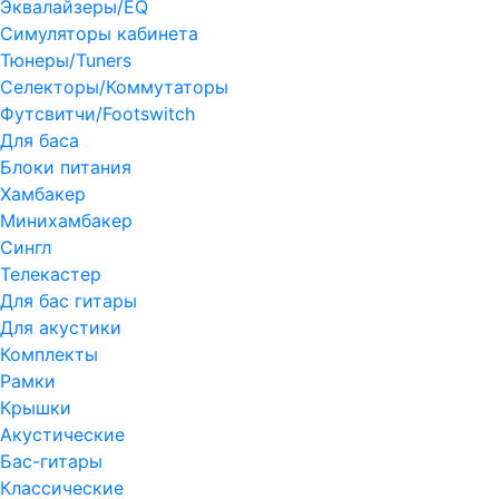
Эквалайзеры/EQ
Симуляторы кабинета
Тюнеры/Tuners
Селекторы/Коммутаторы
Футсвитчи/Footswitch
Для баса
Блоки питания
Хамбакер
Минихамбакер
Сингл
Телекастер
Для бас гитары
Для акустики
Комплекты
Рамки
Крышки
Акустические
Бас-гитары
Классические