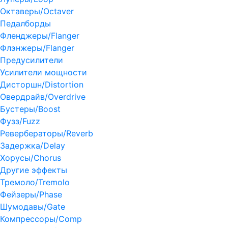
Октаверы/Octaver
Педалборды
Фленджеры/Flanger
Флэнжеры/Flanger
Предусилители
Усилители мощности
Дисторшн/Distortion
Овердрайв/Overdrive
Бустеры/Boost
Фузз/Fuzz
Ревербераторы/Reverb
Задержка/Delay
Хорусы/Chorus
Другие эффекты
Тремоло/Tremolo
Фейзеры/Phase
Шумодавы/Gate
Компрессоры/Comp