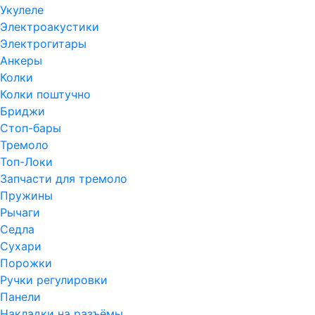
Укулеле
Электроакустики
Электрогитары
Анкеры
Колки
Колки поштучно
Бриджи
Стоп-бары
Тремоло
Топ-Локи
Запчасти для тремоло
Пружины
Рычаги
Седла
Сухари
Порожки
Ручки регулировки
Панели
Накладки на разъёмы