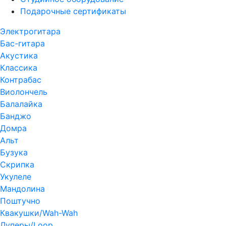
Подарочные сертификаты
Электрогитара
Бас-гитара
Акустика
Классика
Контрабас
Виолончель
Балалайка
Банджо
Домра
Альт
Бузука
Скрипка
Укулеле
Мандолина
Поштучно
Квакушки/Wah-Wah
Луперы/Loop