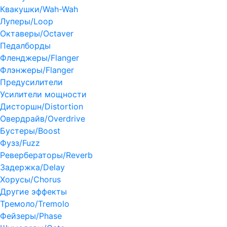
Квакушки/Wah-Wah
Луперы/Loop
Октаверы/Octaver
Педалборды
Фленджеры/Flanger
Флэнжеры/Flanger
Предусилители
Усилители мощности
Дисторшн/Distortion
Овердрайв/Overdrive
Бустеры/Boost
Фузз/Fuzz
Ревербераторы/Reverb
Задержка/Delay
Хорусы/Chorus
Другие эффекты
Тремоло/Tremolo
Фейзеры/Phase