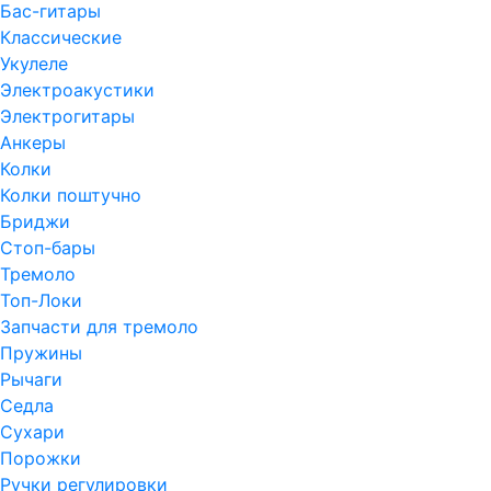
Бас-гитары
Классические
Укулеле
Электроакустики
Электрогитары
Анкеры
Колки
Колки поштучно
Бриджи
Стоп-бары
Тремоло
Топ-Локи
Запчасти для тремоло
Пружины
Рычаги
Седла
Сухари
Порожки
Ручки регулировки