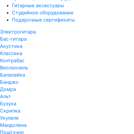
Гитарные аксессуары
Студийное оборудование
Подарочные сертификаты
Электрогитара
Бас-гитара
Акустика
Классика
Контрабас
Виолончель
Балалайка
Банджо
Домра
Альт
Бузука
Скрипка
Укулеле
Мандолина
Поштучно