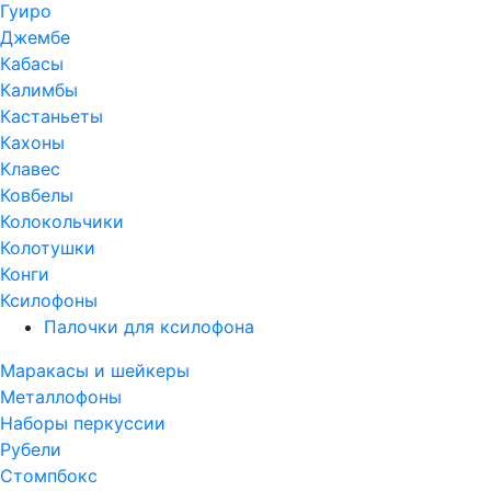
Гуиро
Джембе
Кабасы
Калимбы
Кастаньеты
Кахоны
Клавес
Ковбелы
Колокольчики
Колотушки
Конги
Ксилофоны
Палочки для ксилофона
Маракасы и шейкеры
Металлофоны
Наборы перкуссии
Рубели
Стомпбокс