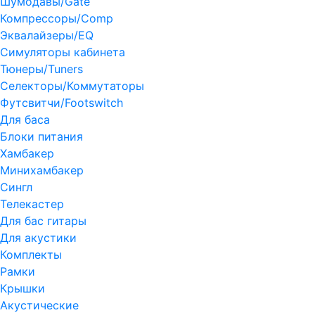
Шумодавы/Gate
Компрессоры/Comp
Эквалайзеры/EQ
Симуляторы кабинета
Тюнеры/Tuners
Селекторы/Коммутаторы
Футсвитчи/Footswitch
Для баса
Блоки питания
Хамбакер
Минихамбакер
Сингл
Телекастер
Для бас гитары
Для акустики
Комплекты
Рамки
Крышки
Акустические