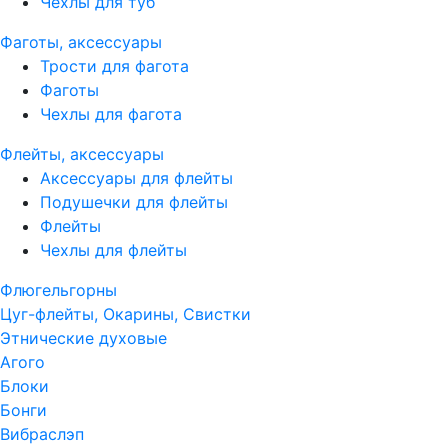
Чехлы для туб
Фаготы, аксессуары
Трости для фагота
Фаготы
Чехлы для фагота
Флейты, аксессуары
Аксессуары для флейты
Подушечки для флейты
Флейты
Чехлы для флейты
Флюгельгорны
Цуг-флейты, Окарины, Свистки
Этнические духовые
Агого
Блоки
Бонги
Вибраслэп